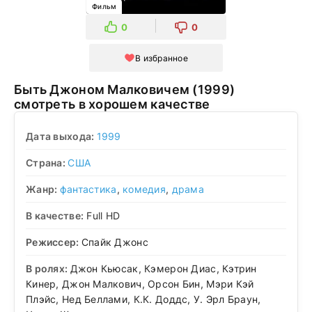
Фильм
0
0
В избранное
Быть Джоном Малковичем (1999)
смотреть в хорошем качестве
Дата выхода:
1999
Страна:
США
Жанр:
фантастика
,
комедия
,
драма
В качестве:
Full HD
Режиссер:
Спайк Джонс
В ролях:
Джон Кьюсак, Кэмерон Диас, Кэтрин
Кинер, Джон Малкович, Орсон Бин, Мэри Кэй
Плэйс, Нед Беллами, К.К. Доддс, У. Эрл Браун,