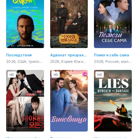
Последствия
Адвокат призраков
Помоги себе сама
2026, США, триллер, комедия, криминал, детектив
2026, Корея Южная, детектив, фэнтези, комедия
2026, Россия, мелодрама
HD
HD
HD