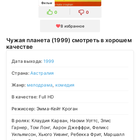
Фильм
0
0
В избранное
Чужая планета (1999) смотреть в хорошем
качестве
Дата выхода:
1999
Страна:
Австралия
Жанр:
мелодрама
,
комедия
В качестве:
Full HD
Режиссер:
Эмма-Кейт Кроган
В ролях:
Клаудия Карван, Наоми Уоттс, Элис
Гарнер, Том Лонг, Аарон Джеффри, Феликс
Уильямсон, Хьюго Уивинг, Ребекка Фрит, Маршалл