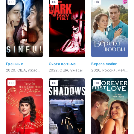
HD
HD
HD
Грешные
Охота во тьме
Берега любви
2020, США, ужасы, триллер
2022, США, ужасы
2026, Россия, мелодрама
HD
HD
HD