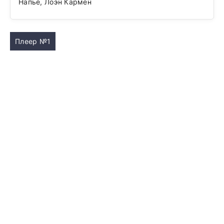
Напье, Лоэн Кармен
Плеер №1