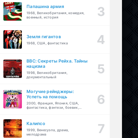
Папашина армия
1968, Великобритания, комедия,
военный, история
Земля гигантов
1968, США, фантастика
BBC: Секреты Рейха. Тайны
нацизма
1998, Великобритания,
документальный
Могучие рейнджеры:
Успеть на помощь
2000, Франция, Япония, США,
фантастика, фэнтези, боевик,
драма, приключения, семейный
Калипсо
1999, Венесуэла, драма,
мелодрама