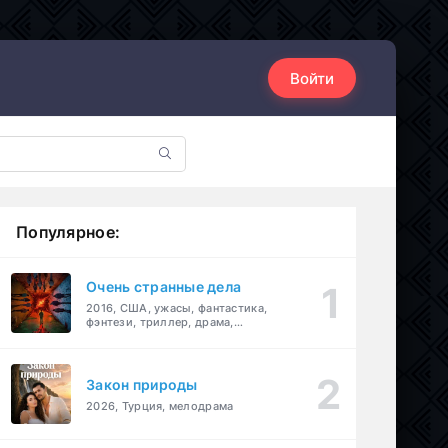
Войти
Популярное:
Очень странные дела
2016, США, ужасы, фантастика,
фэнтези, триллер, драма,
детектив
Закон природы
2026, Турция, мелодрама