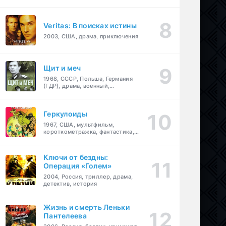
Veritas: В поисках истины
2003, США, драма, приключения
Щит и меч
1968, СССР, Польша, Германия
(ГДР), драма, военный,
приключения
Геркулоиды
1967, США, мультфильм,
короткометражка, фантастика,
приключения
Ключи от бездны:
Операция «Голем»
2004, Россия, триллер, драма,
детектив, история
Жизнь и смерть Леньки
Пантелеева