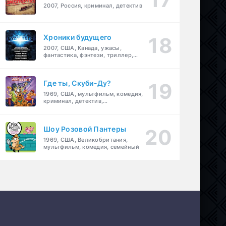
2007, Россия, криминал, детектив
Хроники будущего
2007, США, Канада, ужасы,
фантастика, фэнтези, триллер,
драма, детектив
Где ты, Скуби-Ду?
1969, США, мультфильм, комедия,
криминал, детектив,
приключения, семейный
Шоу Розовой Пантеры
1969, США, Великобритания,
мультфильм, комедия, семейный