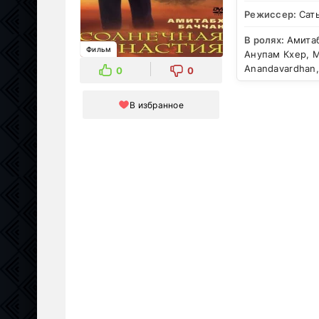
Режиссер:
Сать
В ролях:
Амитаб
Фильм
Анупам Кхер, 
Anandavardhan,
0
0
В избранное