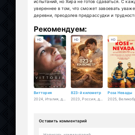
испытаний, но Хира не готов сдаваться. С ка
увереннее в том, что сможет завоевать уважен
деревни, преодолев предрассудки и трудност
Рекомендуем:
HD
HD
HD
Виттория
823-й километр
Роза Невады
2024, Италия, драма
2023, Россия, драма, военный, история
Оставить комментарий
Написать комментарий