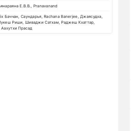
янараяна Е.В.В., Pranavanand
х Баччан, Саундарья, Rachana Banerjee, Джаясудха,
Мукеш Риши, Шиваджи Сатхам, Раджеш Кхаттар,
 Аахутхи Прасад