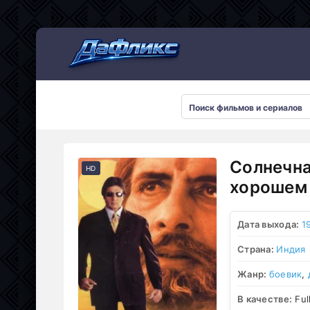
Мультсериалы
Солнечна
HD
хорошем 
Дата выхода:
1
Страна:
Индия
Жанр:
боевик
,
В качестве:
Ful