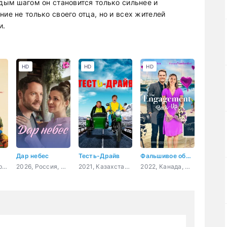
ждым шагом он становится только сильнее и
ие не только своего отца, но и всех жителей
и.
HD
HD
HD
Дар небес
Тесть-Драйв
Фальшивое обручение
2025, Великобритания, фантастика, драма
2026, Россия, мелодрама
2021, Казахстан, комедия
2022, Канада, мелодрама, комедия