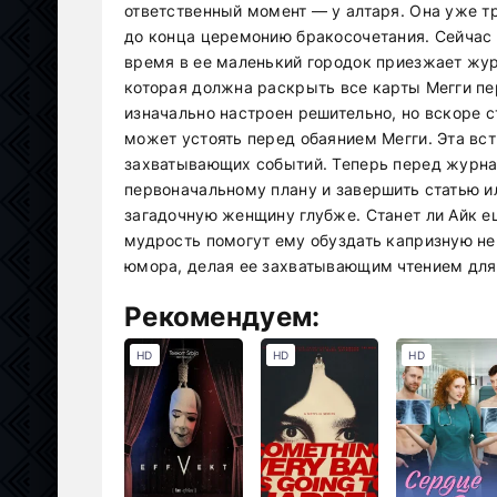
ответственный момент — у алтаря. Она уже тр
до конца церемонию бракосочетания. Сейчас М
время в ее маленький городок приезжает журн
которая должна раскрыть все карты Мегги пе
изначально настроен решительно, но вскоре 
может устоять перед обаянием Мегги. Эта вс
захватывающих событий. Теперь перед журна
первоначальному плану и завершить статью ил
загадочную женщину глубже. Станет ли Айк е
мудрость помогут ему обуздать капризную нев
юмора, делая ее захватывающим чтением для 
Рекомендуем:
HD
HD
HD