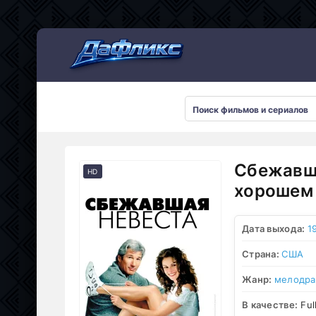
Мультсериалы
Сбежавша
HD
хорошем 
Дата выхода:
1
Страна:
США
Жанр:
мелодр
В качестве:
Ful