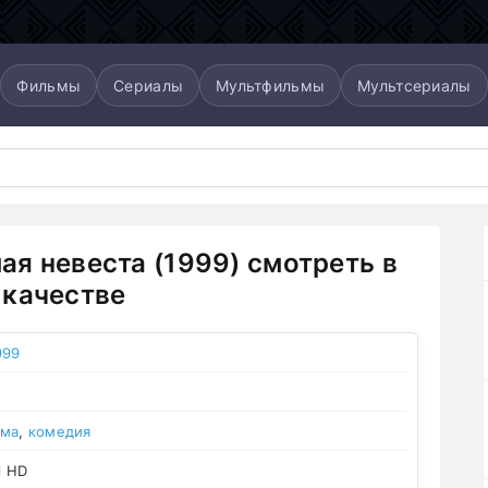
Фильмы
Сериалы
Мультфильмы
Мультсериалы
я невеста (1999) смотреть в
качестве
999
ама
,
комедия
l HD