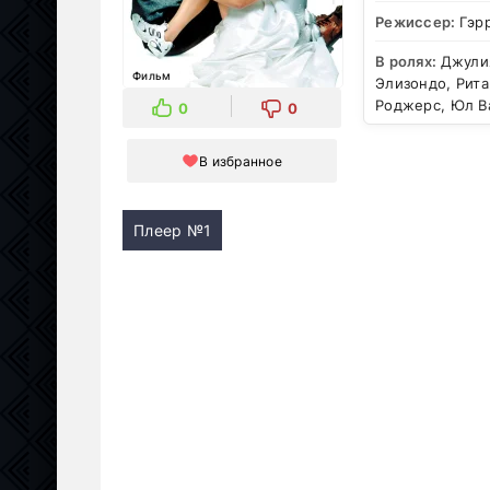
Режиссер:
Гэр
В ролях:
Джулия
Фильм
Элизондо, Рита
Роджерс, Юл В
0
0
В избранное
Плеер №1