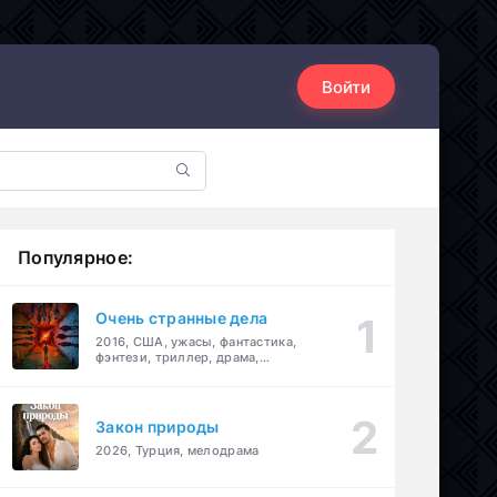
Войти
Популярное:
Очень странные дела
2016, США, ужасы, фантастика,
фэнтези, триллер, драма,
детектив
Закон природы
2026, Турция, мелодрама