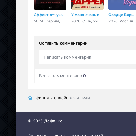
Эффект отчуждения
У меня очень плохое предчувствие
Сердце Веры
2024, Сербия, драма
2026, США, ужасы, драма
2026, 
Оставить комментарий
Написать комментарий
Всего комментариев
0
фильмы онлайн
» Фильмы
© 2025 ДаФликс
ДаФликс - Фильмы и сериалы онлайн.