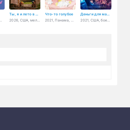
Ты, я и лето в Тоскане
Что-то голубое
Деньги для малышки
Россия, мелодрама
2026, США, мелодрама, комедия
2021, Панама, Колумбия, комедия
2021, США, боевик, триллер