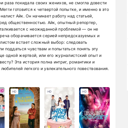
и раза покидала своих женихов, не смогла довести
егги готовится к четвертой попытке, и именно в это
алист Айк. Он начинает работу над статьей,
ред общественностью. Айк, опытный репортер,
сталкивается с неожиданной проблемой — он не
треча оборачивается серией непредсказуемых и
листом встает сложный выбор: следовать
и поддаться чувствам и попытаться понять эту
ще одной жертвой, или его журналистский опыт и
есту? Эта история полна интриг, романтики и
любителей легкого и увлекательного повествования.
HD
HD
HD