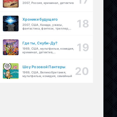
2007, Россия, криминал, детектив
Хроники будущего
2007, США, Канада, ужасы,
фантастика, фэнтези, триллер,
драма, детектив
Где ты, Скуби-Ду?
1969, США, мультфильм, комедия,
криминал, детектив,
приключения, семейный
Шоу Розовой Пантеры
1969, США, Великобритания,
мультфильм, комедия, семейный