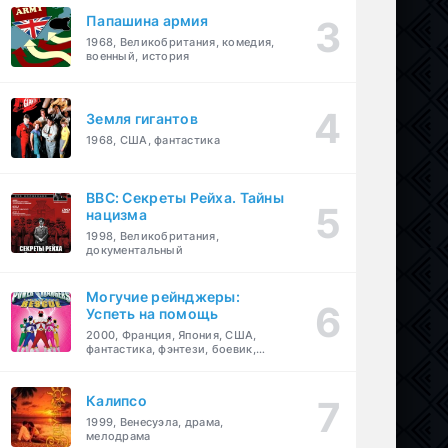
Папашина армия
1968, Великобритания, комедия,
военный, история
Земля гигантов
1968, США, фантастика
BBC: Секреты Рейха. Тайны
нацизма
1998, Великобритания,
документальный
Могучие рейнджеры:
Успеть на помощь
2000, Франция, Япония, США,
фантастика, фэнтези, боевик,
драма, приключения, семейный
Калипсо
1999, Венесуэла, драма,
мелодрама