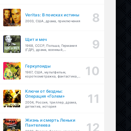
Veritas: В поисках истины
2003, США, драма, приключения
Щит и меч
1968, СССР, Польша, Германия
(ГДР), драма, военный,
приключения
Геркулоиды
1967, США, мультфильм,
короткометражка, фантастика,
приключения
Ключи от бездны:
Операция «Голем»
2004, Россия, триллер, драма,
детектив, история
Жизнь и смерть Леньки
Пантелеева