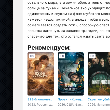
остального мира, эта земля обрела тень от ч
солнце за тучами. Печальное эхо уходящих по
единственным звуком на фоне глубокого молча
кажется недостижимой, а иногда чтобы раскры
осмеливается создать ложь, способную спаст
попытка заглянуть за занавес трагедии, понят
спасению для тех, кто остался ждать света во
Рекомендуем:
HD
HD
HD
823-й километр
Проект «Конец света»
2023, Россия, драма, военный, история
2026, США, фантастика, триллер, драма, приключения, комедия