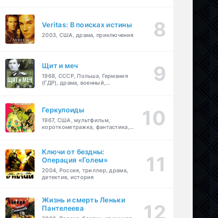
Veritas: В поисках истины
2003, США, драма, приключения
Щит и меч
1968, СССР, Польша, Германия
(ГДР), драма, военный,
приключения
Геркулоиды
1967, США, мультфильм,
короткометражка, фантастика,
приключения
Ключи от бездны:
Операция «Голем»
2004, Россия, триллер, драма,
детектив, история
Жизнь и смерть Леньки
Пантелеева