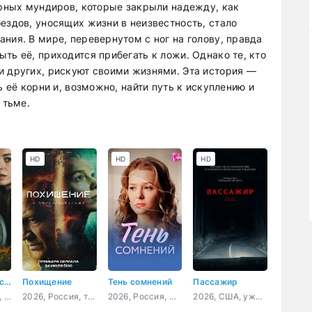
ерных мундиров, которые закрыли надежду, как
ездов, уносящих жизни в неизвестность, стало
ния. В мире, перевернутом с ног на голову, правда
ть её, приходится прибегать к ложи. Однако те, кто
и других, рискуют своими жизнями. Эта история —
ь её корни и, возможно, найти путь к искуплению и
 тьме.
HD
HD
HD
Скрытое убийство
Похищение
Тень сомнений
Пассажир
2026, Испания, Аргентина, триллер, криминал, детектив
2026, Россия, триллер, детектив
2026, Россия, мелодрама
2026, США, ужасы