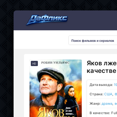
Мультсериалы
Яков лже
HD
качестве
Дата выхода:
1
Страна:
США
,
Ф
Жанр:
драма
,
в
В качестве:
Ful