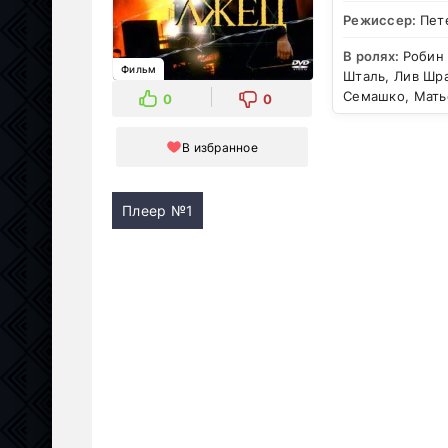
Режиссер:
Пет
В ролях:
Робин
Фильм
Шталь, Лив Шр
Семашко, Мать
0
0
В избранное
Плеер №1