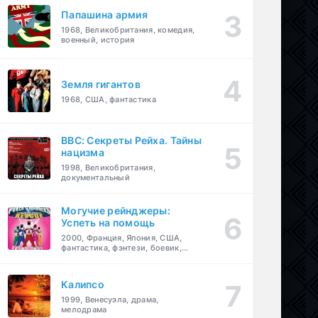
Папашина армия
1968, Великобритания, комедия,
военный, история
Земля гигантов
1968, США, фантастика
BBC: Секреты Рейха. Тайны
нацизма
1998, Великобритания,
документальный
Могучие рейнджеры:
Успеть на помощь
2000, Франция, Япония, США,
фантастика, фэнтези, боевик,
драма, приключения, семейный
Калипсо
1999, Венесуэла, драма,
мелодрама