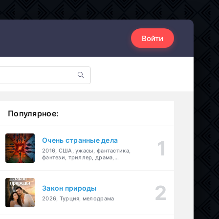
Войти
Популярное:
Очень странные дела
2016, США, ужасы, фантастика,
фэнтези, триллер, драма,
детектив
Закон природы
2026, Турция, мелодрама