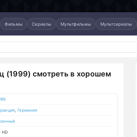
Фильмы
Сериалы
Мультфильмы
Мультсериалы
ц (1999) смотреть в хорошем
999
ранция
,
Германия
оенный
l HD