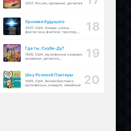
2007, Россия, криминал, детектив
Хроники будущего
2007, США, Канада, ужасы,
фантастика, фэнтези, триллер,
драма, детектив
Где ты, Скуби-Ду?
1969, США, мультфильм, комедия,
криминал, детектив,
приключения, семейный
Шоу Розовой Пантеры
1969, США, Великобритания,
мультфильм, комедия, семейный