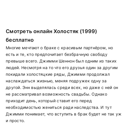
Смотреть онлайн Холостяк (1999)
бесплатно
Многие мечтают о браке с красивым партнёром, но
есть и те, кто предпочитает безбрачную свободу
превыше всего. Джимми Шеннон был одним из таких
людей. Несмотря на то что его друзья один за другим
покидали холостяцкие ряды, Джимми продолжал
наслаждаться жизнью, меняя подружек одну за
другой. Энн выделялась среди всех, но даже с ней он
не рассматривал возможность свадьбы. Однако
приходит день, который ставит его перед
необходимостью жениться ради наследства. И тут
Джимми понимает, что вступить в брак будет не так уж
и просто.