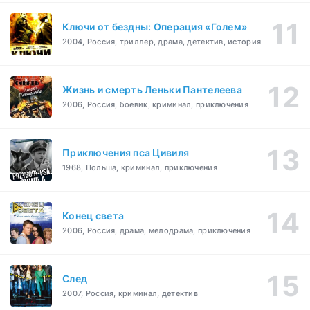
Ключи от бездны: Операция «Голем»
2004, Россия, триллер, драма, детектив, история
Жизнь и смерть Леньки Пантелеева
2006, Россия, боевик, криминал, приключения
Приключения пса Цивиля
1968, Польша, криминал, приключения
Конец света
2006, Россия, драма, мелодрама, приключения
След
2007, Россия, криминал, детектив