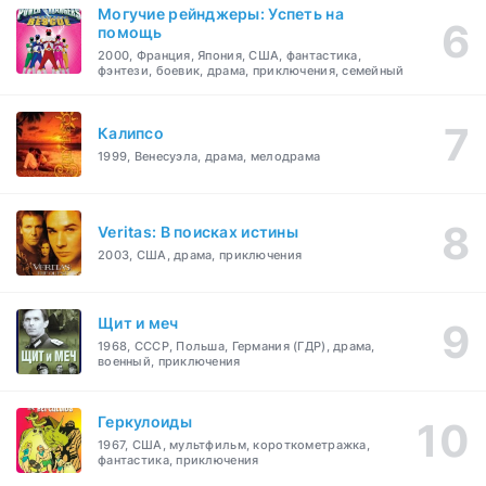
Могучие рейнджеры: Успеть на
помощь
2000, Франция, Япония, США, фантастика,
фэнтези, боевик, драма, приключения, семейный
Калипсо
1999, Венесуэла, драма, мелодрама
Veritas: В поисках истины
2003, США, драма, приключения
Щит и меч
1968, СССР, Польша, Германия (ГДР), драма,
военный, приключения
Геркулоиды
1967, США, мультфильм, короткометражка,
фантастика, приключения