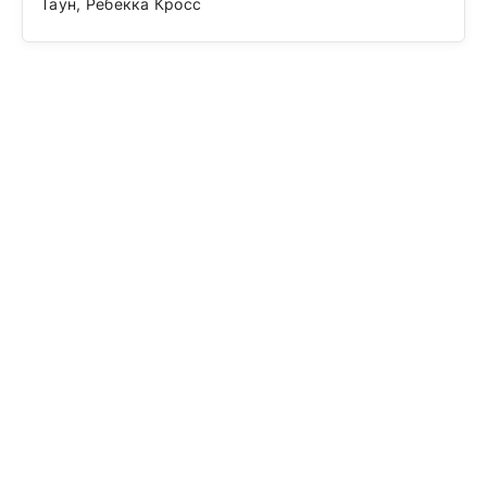
Таун, Ребекка Кросс