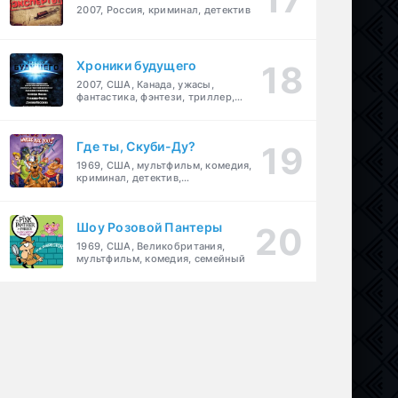
2007, Россия, криминал, детектив
Хроники будущего
2007, США, Канада, ужасы,
фантастика, фэнтези, триллер,
драма, детектив
Где ты, Скуби-Ду?
1969, США, мультфильм, комедия,
криминал, детектив,
приключения, семейный
Шоу Розовой Пантеры
1969, США, Великобритания,
мультфильм, комедия, семейный