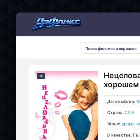
Мультсериалы
Нецелова
HD
хорошем 
Дата выхода:
1
Страна:
США
Жанр:
драма
,
м
В качестве:
Ful