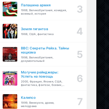
Папашина армия
1968, Великобритания, комедия,
военный, история
Земля гигантов
1968, США, фантастика
BBC: Секреты Рейха. Тайны
нацизма
1998, Великобритания,
документальный
Могучие рейнджеры:
Успеть на помощь
2000, Франция, Япония, США,
фантастика, фэнтези, боевик,
драма, приключения, семейный
Калипсо
1999, Венесуэла, драма,
мелодрама