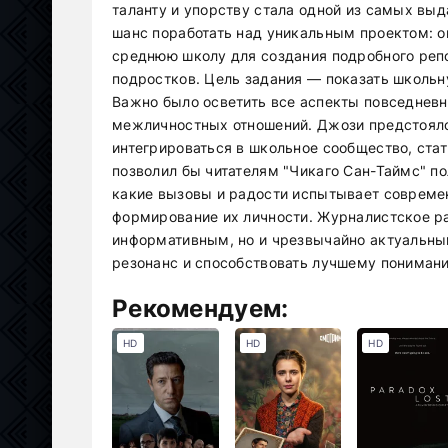
таланту и упорству стала одной из самых вы
шанс поработать над уникальным проектом: 
среднюю школу для создания подробного реп
подростков. Цель задания — показать школьн
Важно было осветить все аспекты повседневн
межличностных отношений. Джози предстояло 
интегрироваться в школьное сообщество, стат
позволил бы читателям "Чикаго Сан-Таймс" п
какие вызовы и радости испытывает совреме
формирование их личности. Журналистское р
информативным, но и чрезвычайно актуальн
резонанс и способствовать лучшему пониман
Рекомендуем:
HD
HD
HD