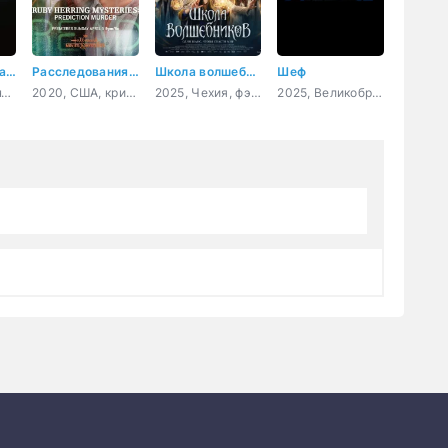
Потерянный парадокс
Расследования Руби Херринг: Предсказание убийства
Школа волшебников
Шеф
2021, США, фантастика, комедия
2020, США, криминал, детектив
2025, Чехия, фэнтези, семейный
2025, Великобритания, комедия