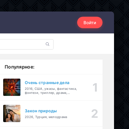
Войти
Популярное:
Очень странные дела
2016, США, ужасы, фантастика,
фэнтези, триллер, драма,
детектив
Закон природы
2026, Турция, мелодрама