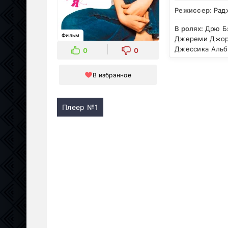
Режиссер:
Рад
В ролях:
Дрю Бэ
Фильм
Джереми Джорд
Джессика Альб
0
0
В избранное
Плеер №1