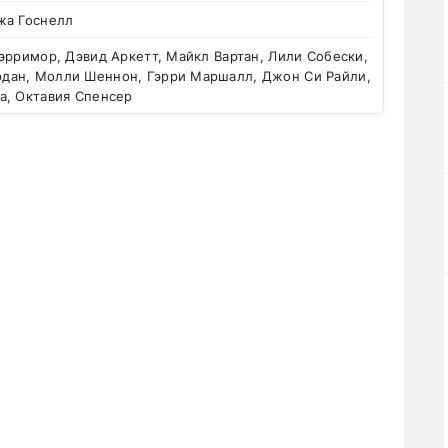
жа Госнелл
рримор, Дэвид Аркетт, Майкл Вартан, Лили Собески,
ан, Молли Шеннон, Гэрри Маршалл, Джон Си Райли,
а, Октавия Спенсер