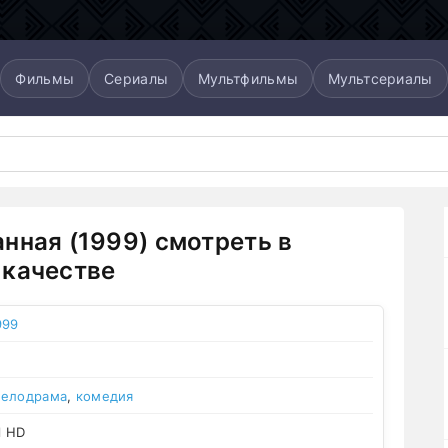
Фильмы
Сериалы
Мультфильмы
Мультсериалы
нная (1999) смотреть в
качестве
999
елодрама
,
комедия
l HD