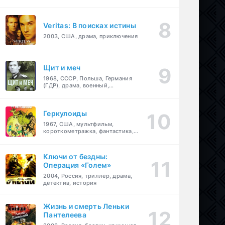
Veritas: В поисках истины
2003, США, драма, приключения
Щит и меч
1968, СССР, Польша, Германия
(ГДР), драма, военный,
приключения
Геркулоиды
1967, США, мультфильм,
короткометражка, фантастика,
приключения
Ключи от бездны:
Операция «Голем»
2004, Россия, триллер, драма,
детектив, история
Жизнь и смерть Леньки
Пантелеева