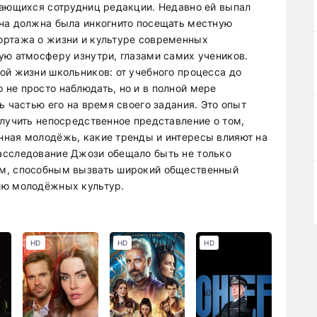
дающихся сотрудниц редакции. Недавно ей выпал
она должна была инкогнито посещать местную
ортажа о жизни и культуре современных
ую атмосферу изнутри, глазами самих учеников.
ой жизни школьников: от учебного процесса до
не просто наблюдать, но и в полной мере
ь частью его на время своего задания. Это опыт
олучить непосредственное представление о том,
нная молодёжь, какие тренды и интересы влияют на
асследование Джози обещало быть не только
ым, способным вызвать широкий общественный
ию молодёжных культур.
HD
HD
HD