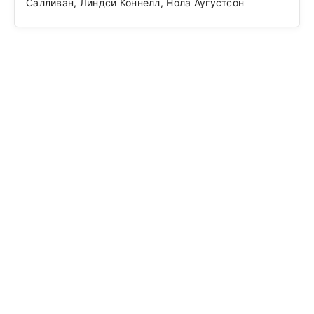
Салливан, Линдси Коннелл, Нола Аугустсон