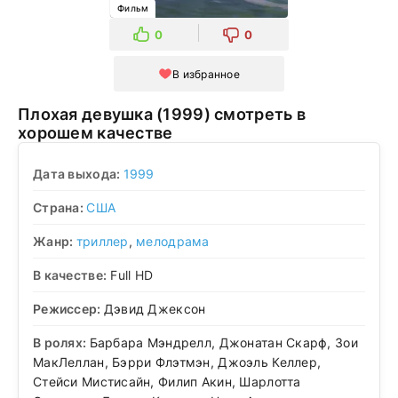
Фильм
0
0
В избранное
Плохая девушка (1999) смотреть в
хорошем качестве
Дата выхода:
1999
Страна:
США
Жанр:
триллер
,
мелодрама
В качестве:
Full HD
Режиссер:
Дэвид Джексон
В ролях:
Барбара Мэндрелл, Джонатан Скарф, Зои
МакЛеллан, Бэрри Флэтмэн, Джоэль Келлер,
Стейси Мистисайн, Филип Акин, Шарлотта