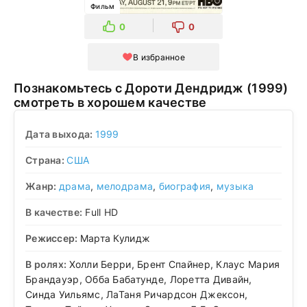
Фильм
0
0
В избранное
Познакомьтесь с Дороти Дендридж (1999)
смотреть в хорошем качестве
Дата выхода:
1999
Страна:
США
Жанр:
драма
,
мелодрама
,
биография
,
музыка
В качестве:
Full HD
Режиссер:
Марта Кулидж
В ролях:
Холли Берри, Брент Спайнер, Клаус Мария
Брандауэр, Обба Бабатунде, Лоретта Дивайн,
Синда Уильямс, ЛаТаня Ричардсон Джексон,