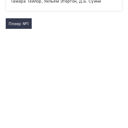
Тамара Тейлор, Уильям Этертон, Д.Б. Суини
Плеер №1