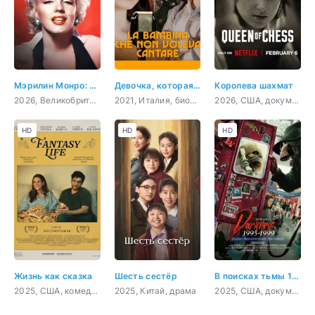
Мэрилин Монро: 100 лет славы
Девочка, которая не хотела петь
Королева шахмат
2026, Великобритания, документальный
2021, Италия, биография
2026, США, документальный, биография
HD
HD
HD
Жизнь как сказка
Шесть сестёр
В поисках тьмы 1995-1999: Путешествие в культовый хоррор 90-х
2025, США, комедия
2025, Китай, драма
2025, США, документальный, ужасы, история