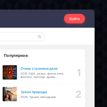
Войти
Популярное:
Очень странные дела
2016, США, ужасы, фантастика,
фэнтези, триллер, драма,
детектив
Закон природы
2026, Турция, мелодрама