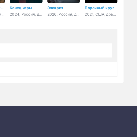
Когда расцветает любовь
Конец игры
Эпикриз
Порочный круг
2021, Канада, мелодрама, комедия
2024, Россия, детектив, мелодрама
2026, Россия, детектив, драма
2021, США, драма, криминал