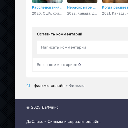
Расследования Руби Херринг: Предсказание убийства
Нераскрытое убийство Беверли Линн Смит
2020, США, криминал, детектив
2022, Канада, документальный, криминал, детектив
Оставить комментарий
Написать комментарий
Всего комментариев
0
фильмы онлайн
» Фильмы
© 2025 ДаФликс
ДаФликс - Фильмы и сериалы онлайн.