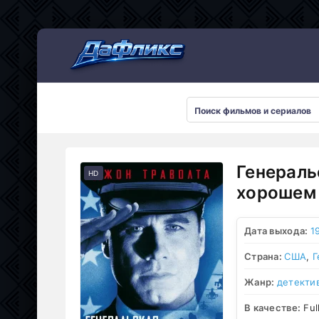
Мультсериалы
Генераль
HD
хорошем 
Дата выхода:
1
Страна:
США
,
Г
Жанр:
детекти
В качестве:
Ful