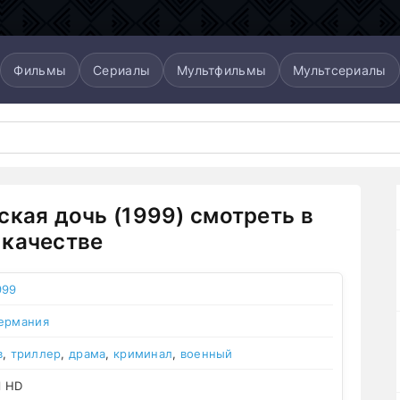
Фильмы
Сериалы
Мультфильмы
Мультсериалы
ская дочь (1999) смотреть в
качестве
999
ермания
в
,
триллер
,
драма
,
криминал
,
военный
l HD