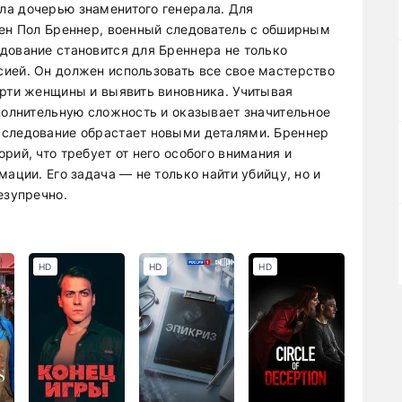
ла дочерью знаменитого генерала. Для
чен Пол Бреннер, военный следователь с обширным
дование становится для Бреннера не только
ией. Он должен использовать все свое мастерство
ерти женщины и выявить виновника. Учитывая
ополнительную сложность и оказывает значительное
сследование обрастает новыми деталями. Бреннер
рий, что требует от него особого внимания и
ации. Его задача — не только найти убийцу, но и
езупречно.
HD
HD
HD