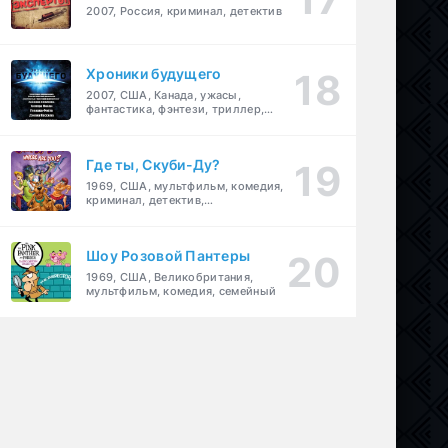
2007, Россия, криминал, детектив
Хроники будущего
2007, США, Канада, ужасы,
фантастика, фэнтези, триллер,
драма, детектив
Где ты, Скуби-Ду?
1969, США, мультфильм, комедия,
криминал, детектив,
приключения, семейный
Шоу Розовой Пантеры
1969, США, Великобритания,
мультфильм, комедия, семейный