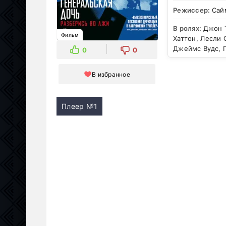
Режиссер:
Сай
В ролях:
Джон 
Фильм
Хаттон, Лесли 
Джеймс Вудс, П
0
0
В избранное
Плеер №1