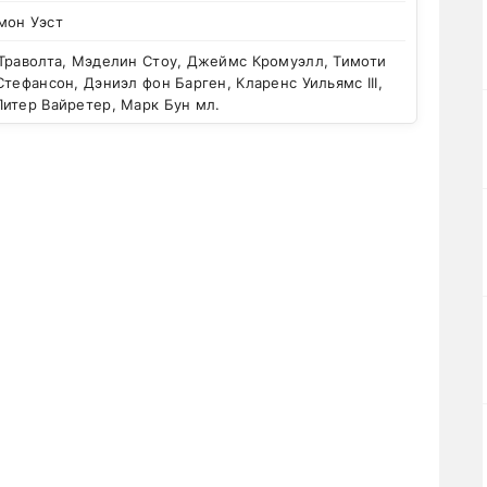
мон Уэст
Траволта, Мэделин Стоу, Джеймс Кромуэлл, Тимоти
Стефансон, Дэниэл фон Барген, Кларенс Уильямс III,
итер Вайретер, Марк Бун мл.