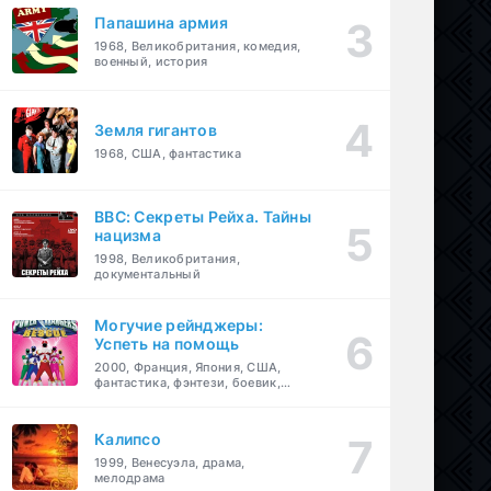
Папашина армия
1968, Великобритания, комедия,
военный, история
Земля гигантов
1968, США, фантастика
BBC: Секреты Рейха. Тайны
нацизма
1998, Великобритания,
документальный
Могучие рейнджеры:
Успеть на помощь
2000, Франция, Япония, США,
фантастика, фэнтези, боевик,
драма, приключения, семейный
Калипсо
1999, Венесуэла, драма,
мелодрама