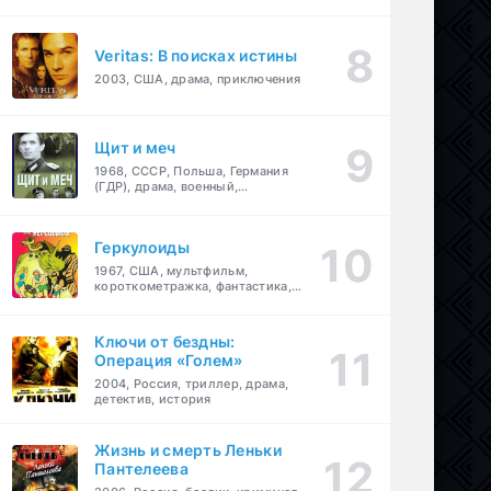
Veritas: В поисках истины
2003, США, драма, приключения
Щит и меч
1968, СССР, Польша, Германия
(ГДР), драма, военный,
приключения
Геркулоиды
1967, США, мультфильм,
короткометражка, фантастика,
приключения
Ключи от бездны:
Операция «Голем»
2004, Россия, триллер, драма,
детектив, история
Жизнь и смерть Леньки
Пантелеева