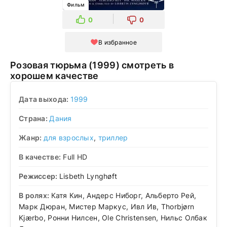
Фильм
0
0
В избранное
Розовая тюрьма (1999) смотреть в
хорошем качестве
Дата выхода:
1999
Страна:
Дания
Жанр:
для взрослых
,
триллер
В качестве:
Full HD
Режиссер:
Lisbeth Lynghøft
В ролях:
Катя Кин, Андерс Ниборг, Альберто Рей,
Марк Дюран, Мистер Маркус, Ивл Ив, Thorbjørn
Kjærbo, Ронни Нилсен, Ole Christensen, Нильс Олбак