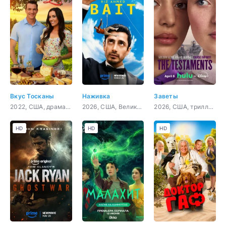
Вкус Тосканы
Наживка
Заветы
2022, США, драма, мелодрама, комедия
2026, США, Великобритания, фантастика, драма, комедия
2026, США, триллер, драма
HD
HD
HD