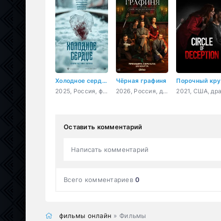
Холодное сердце
Чёрная графиня
Порочный кру
2025, Россия, фэнтези, мелодрама
2026, Россия, детектив, триллер
Оставить комментарий
Написать комментарий
Всего комментариев
0
фильмы онлайн
» Фильмы