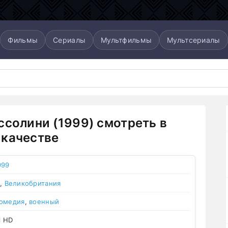
Фильмы
Сериалы
Мультфильмы
Мультсериалы
ссолини (1999) смотреть в
качестве
999
,
Великобритания
омедия
,
военный
l HD