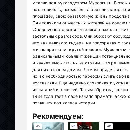
Италии под руководством Муссолини. В этом 
остановилось, несмотря на рост диктаторской
площадей, свою беззаботную жизнь продолжа
Они получили от местных жителей не совсем
«Скорпионш» состоит из элегантных светских
застольных разговоров. Они обожают обсужда
его как великого лидера, не подозревая о гр
жизнь претерпит крутой поворот. Муссолини, 
радикальными, объявит женщин потенциально
и начнет высылать их из страны. Это решени
для них вторым домом. Дамам придется столк
но и с необходимостью переосмыслить свои вз
восхваляли. Еще недавно спокойная и уютная
испытаний и решений. Таким образом, внешн
1934 года таит в себе начало драматических
попавших под колеса истории.
Рекомендуем:
HD
HD
HD