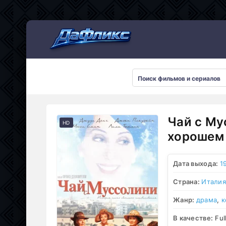
Мультсериалы
Чай с Му
HD
хорошем 
Дата выхода:
1
Страна:
Италия
Жанр:
драма
,
к
В качестве:
Ful