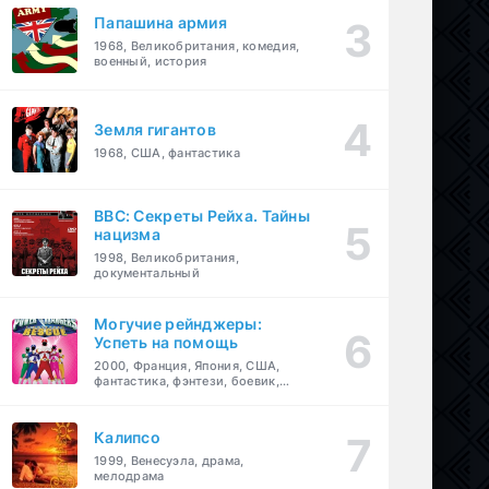
Папашина армия
1968, Великобритания, комедия,
военный, история
Земля гигантов
1968, США, фантастика
BBC: Секреты Рейха. Тайны
нацизма
1998, Великобритания,
документальный
Могучие рейнджеры:
Успеть на помощь
2000, Франция, Япония, США,
фантастика, фэнтези, боевик,
драма, приключения, семейный
Калипсо
1999, Венесуэла, драма,
мелодрама