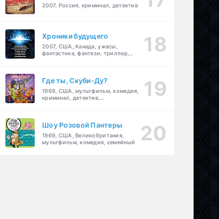
2007, Россия, криминал, детектив
Хроники будущего
2007, США, Канада, ужасы,
фантастика, фэнтези, триллер,
драма, детектив
Где ты, Скуби-Ду?
1969, США, мультфильм, комедия,
криминал, детектив,
приключения, семейный
Шоу Розовой Пантеры
1969, США, Великобритания,
мультфильм, комедия, семейный