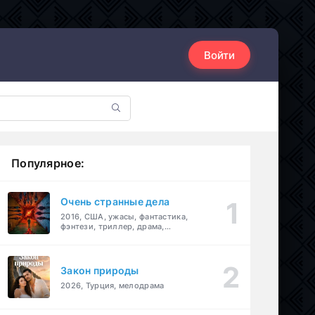
Войти
Популярное:
Очень странные дела
2016, США, ужасы, фантастика,
фэнтези, триллер, драма,
детектив
Закон природы
2026, Турция, мелодрама