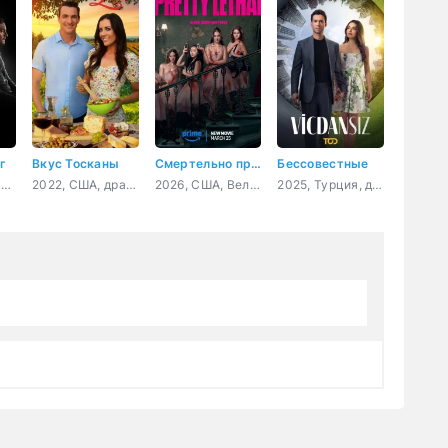
г
Вкус Тосканы
Смертельно прекрасна
Бессовестные
2021, США, драма, криминал
2022, США, драма, мелодрама, комедия
2026, США, Великобритания, боевик, комедия, триллер
2025, Турция, драма