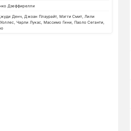
нко Дзеффирелли
жуди Денч, Джоан Плаурайт, Мэгги Смит, Лили
Уоллес, Чарли Лукас, Массимо Гини, Паоло Сеганти,
ро