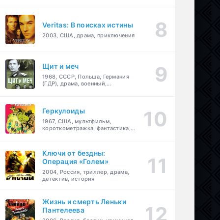
Veritas: В поисках истины
2003, США, драма, приключения
Щит и меч
1968, СССР, Польша, Германия
(ГДР), драма, военный,
приключения
Геркулоиды
1967, США, мультфильм,
короткометражка, фантастика,
приключения
Ключи от бездны:
Операция «Голем»
2004, Россия, триллер, драма,
детектив, история
Жизнь и смерть Леньки
Пантелеева