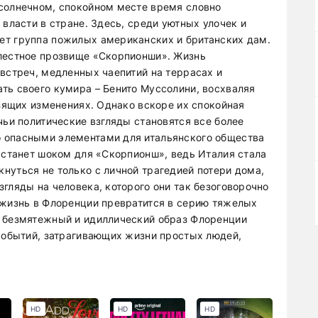
солнечном, спокойном месте время словно
 власти в стране. Здесь, среди уютных улочек и
ет группа пожилых американских и британских дам.
 лестное прозвище «Скорпионши». Жизнь
 встреч, медленных чаепитий на террасах и
ть своего кумира – Бенито Муссолини, восхваляя
озящих изменениях. Однако вскоре их спокойная
чьи политические взгляды становятся все более
 опасными элементами для итальянского общества
е станет шоком для «Скорпионш», ведь Италия стала
нуться не только с личной трагедией потери дома,
гляды на человека, которого они так безоговорочно
 жизнь в Флоренции превратится в серию тяжелых
е безмятежный и идиллический образ Флоренции
 событий, затрагивающих жизни простых людей,
HD
HD
HD