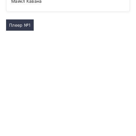
Майкл Кавана
Плеер №1