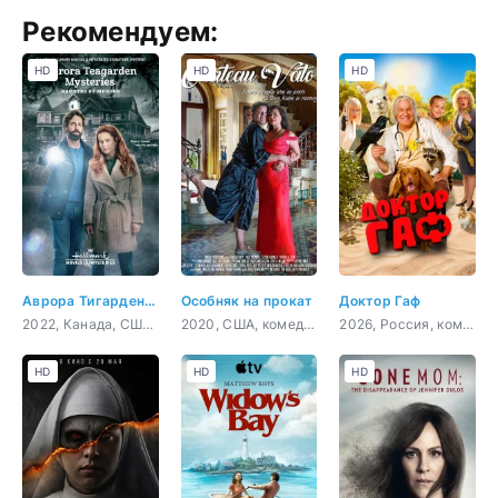
Рекомендуем:
HD
HD
HD
Аврора Тигарден: дом с привидением
Особняк на прокат
Доктор Гаф
2022, Канада, США, криминал, детектив
2020, США, комедия
2026, Россия, комедия, фэнтези, семейный
HD
HD
HD