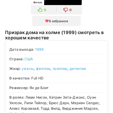
Фильм
0
0
В избранное
Призрак дома на холме (1999) смотреть в
хорошем качестве
Дата выхода:
1999
Страна:
США
Жанр:
ужасы
,
фэнтези
,
триллер
,
детектив
В качестве:
Full HD
Режиссер:
Ян де Бонт
В ролях:
Лиам Нисон, Кэтрин Зета-Джонс, Оуэн
Уилсон, Лили Тейлор, Брюс Дерн, Мэриэн Селдес,
Аликс Коромзай, Тодд Филд, Вирджиния Мэдсен,