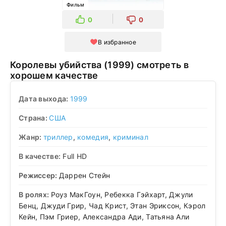
Фильм
0
0
В избранное
Королевы убийства (1999) смотреть в
хорошем качестве
Дата выхода:
1999
Страна:
США
Жанр:
триллер
,
комедия
,
криминал
В качестве:
Full HD
Режиссер:
Даррен Стейн
В ролях:
Роуз МакГоун, Ребекка Гэйхарт, Джули
Бенц, Джуди Грир, Чад Крист, Этан Эриксон, Кэрол
Кейн, Пэм Гриер, Александра Ади, Татьяна Али