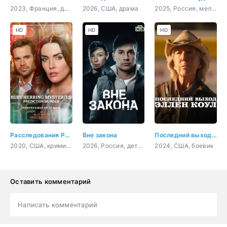
2023, Франция, драма
2026, США, драма
2025, Россия, мелодрама
HD
HD
HD
Расследования Руби Херринг: Предсказание убийства
Вне закона
Последний выход Эллен Коул
2020, США, криминал, детектив
2026, Россия, детектив, боевик, криминал, драма
2024, США, боевик
Оставить комментарий
Написать комментарий