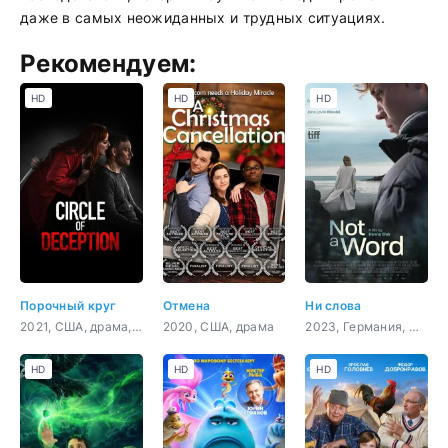
даже в самых неожиданных и трудных ситуациях.
Рекомендуем:
HD
HD
HD
Порочный круг
Отмена
Ни слова
2021, США, драма, криминал
2020, США, драма
2023, Германия, Словения, Франция, драма
HD
HD
HD