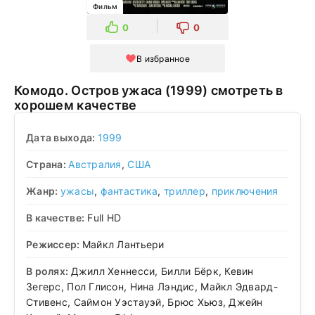
Фильм
0
0
В избранное
Комодо. Остров ужаса (1999) смотреть в
хорошем качестве
Дата выхода:
1999
Страна:
Австралия
,
США
Жанр:
ужасы
,
фантастика
,
триллер
,
приключения
В качестве:
Full HD
Режиссер:
Майкл Лантьери
В ролях:
Джилл Хеннесси, Билли Бёрк, Кевин
Зегерс, Пол Глисон, Нина Лэндис, Майкл Эдвард-
Стивенс, Саймон Уэстауэй, Брюс Хьюз, Джейн