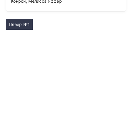
Конрой, Мелисса Яффер
Плеер №1