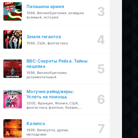
Папашина армия
1968, Великобритания, комедия,
военный, история
Земля гигантов
1968, США, фантастика
BBC: Секреты Рейха. Тайны
нацизма
1998, Великобритания,
документальный
Могучие рейнджеры:
Успеть на помощь
2000, Франция, Япония, США,
фантастика, фэнтези, боевик,
драма, приключения, семейный
Калипсо
1999, Венесуэла, драма,
мелодрама