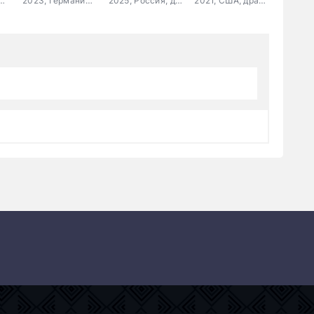
нада, мелодрама, комедия
2023, Германия, Словения, Франция, драма
2025, Россия, драма
2021, США, драма, мелодрама