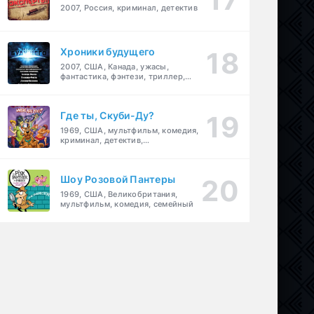
2007, Россия, криминал, детектив
Хроники будущего
2007, США, Канада, ужасы,
фантастика, фэнтези, триллер,
драма, детектив
Где ты, Скуби-Ду?
1969, США, мультфильм, комедия,
криминал, детектив,
приключения, семейный
Шоу Розовой Пантеры
1969, США, Великобритания,
мультфильм, комедия, семейный