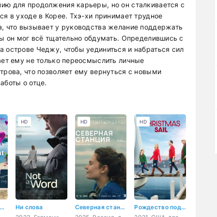
ию для продолжения карьеры, но он сталкивается с
ся в уходе в Корее. Тхэ-хи принимает трудное
а, что вызывает у руководства желание поддержать
бы он мог всё тщательно обдумать. Определившись с
а острове Чеджу, чтобы уединиться и набраться сил
гает ему не только переосмыслить личные
трова, что позволяет ему вернуться с новыми
аботы о отце.
HD
HD
HD
льшивое обручение
Ни слова
Северная станция
Рождество под парусом