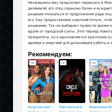
Неожиданно ему предлагают переехать в Япон
дилеммой: его отец серьезно болен и нуждает
решение отказаться от предложения ради отц
его. Ему предоставляют короткий отпуск, что
решением, Тхэ-хи выбирает провести время н
вдали от городской суеты. Этот период помо
приоритеты, но и вдохновляется красотами ос
идеями и энергией для дальнейшей работы и з
Рекомендуем:
HD
HD
HD
Когда расцветает любовь
Порочный круг
Фа