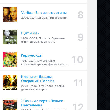
Veritas: В поисках истины
2003, США, драма, приключения
Щит и меч
1968, СССР, Польша, Германия
(ГДР), драма, военный,
приключения
Геркулоиды
1967, США, мультфильм,
короткометражка, фантастика,
приключения
Ключи от бездны:
Операция «Голем»
2004, Россия, триллер, драма,
детектив, история
Жизнь и смерть Леньки
Пантелеева