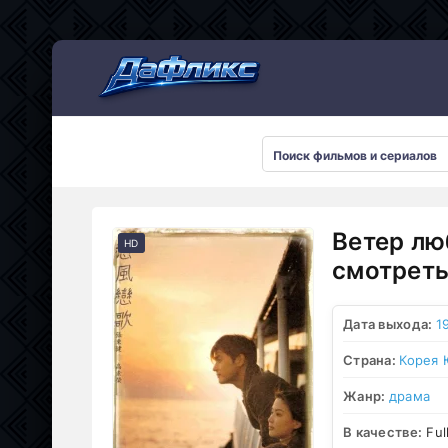
Мультсериалы
Ветер лю
HD
смотреть
Дата выхода:
1
Страна:
Корея
Жанр:
драма
В качестве:
Ful