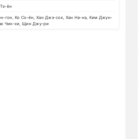
 Тэ-ён
н-гон, Ко Со-ён, Хан Джэ-сок, Хан На-на, Ким Джун-
ак Чин-хи, Щин Джу-ри