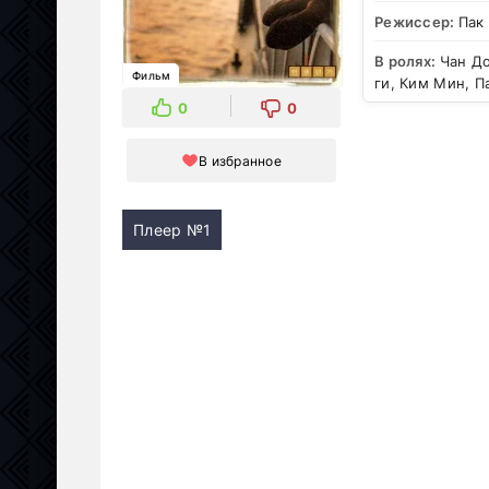
Режиссер:
Пак
В ролях:
Чан До
Фильм
ги, Ким Мин, П
0
0
В избранное
Плеер №1