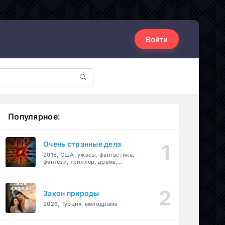
Войти
Популярное:
Очень странные дела
2016, США, ужасы, фантастика,
фэнтези, триллер, драма,
детектив
Закон природы
2026, Турция, мелодрама