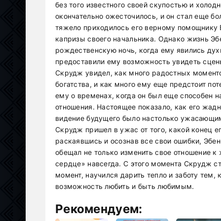
без того известного своей скупостью и холо
окончательно ожесточилось, и он стал еще б
тяжело приходилось его верному помощнику Б
капризы своего начальника. Однако жизнь Эб
рождественскую ночь, когда ему явились ду
предоставили ему возможность увидеть сцены
Скрудж увидел, как много радостных моменто
богатства, и как много ему еще предстоит по
ему о временах, когда он был еще способен н
отношения. Настоящее показало, как его жадн
видение будущего было настолько ужасающим 
Скрудж пришел в ужас от того, какой конец ег
раскаявшись и осознав все свои ошибки, Эбен
обещал не только изменить свое отношение к 
сердце» навсегда. С этого момента Скрудж с
момент, научился дарить тепло и заботу тем, 
возможность любить и быть любимым.
Рекомендуем: