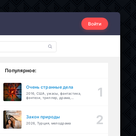
Войти
Популярное:
Очень странные дела
2016, США, ужасы, фантастика,
фэнтези, триллер, драма,
детектив
Закон природы
2026, Турция, мелодрама