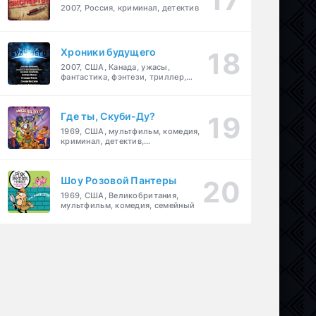
2007, Россия, криминал, детектив
Хроники будущего
2007, США, Канада, ужасы,
фантастика, фэнтези, триллер,
драма, детектив
Где ты, Скуби-Ду?
1969, США, мультфильм, комедия,
криминал, детектив,
приключения, семейный
Шоу Розовой Пантеры
1969, США, Великобритания,
мультфильм, комедия, семейный