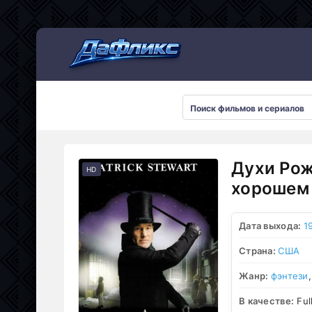
Мультсериалы
Духи Рож
HD
хорошем 
Дата выхода:
1
Страна:
США
Жанр:
фэнтези
В качестве:
Ful