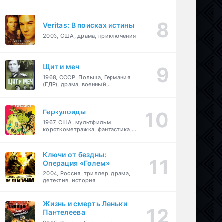
Veritas: В поисках истины
2003, США, драма, приключения
Щит и меч
1968, СССР, Польша, Германия
(ГДР), драма, военный,
приключения
Геркулоиды
1967, США, мультфильм,
короткометражка, фантастика,
приключения
Ключи от бездны:
Операция «Голем»
2004, Россия, триллер, драма,
детектив, история
Жизнь и смерть Леньки
Пантелеева