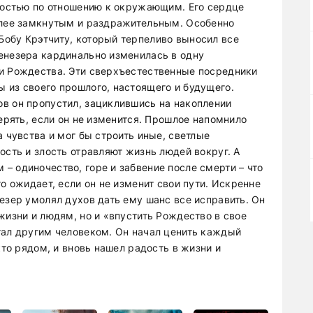
дностью по отношению к окружающим. Его сердце
олее замкнутым и раздражительным. Особенно
обу Крэтчиту, который терпеливо выносил все
енезера кардинально изменилась в одну
хи Рождества. Эти сверхъестественные посредники
 из своего прошлого, настоящего и будущего.
в он пропустил, зациклившись на накоплении
терять, если он не изменится. Прошлое напомнило
а чувства и мог бы строить иные, светлые
ость и злость отравляют жизнь людей вокруг. А
– одиночество, горе и забвение после смерти – что
о ожидает, если он не изменит свои пути. Искренне
езер умолял духов дать ему шанс все исправить. Он
жизни и людям, но и «впустить Рождество в свое
тал другим человеком. Он начал ценить каждый
кто рядом, и вновь нашел радость в жизни и