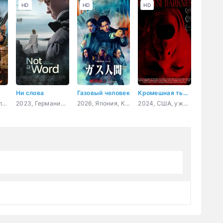
HD
HD
HD
Ни слова
Газовый человек
Кромешная тьма
2025, США, Великобритания, триллер
2023, Германия, Словения, Франция, драма
2026, Япония, Корея Южная, детектив, триллер, фантастика
2024, США, ужасы, драма