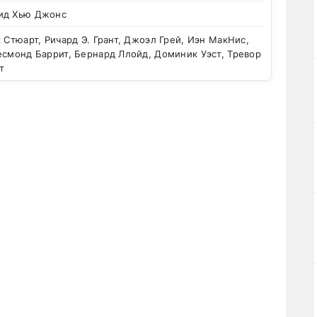
ид Хью Джонс
 Стюарт, Ричард Э. Грант, Джоэл Грей, Иэн МакНис,
есмонд Баррит, Бернард Ллойд, Доминик Уэст, Тревор
т