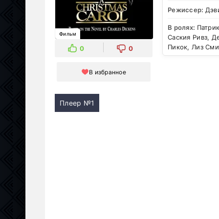
Режиссер:
Дэв
В ролях:
Патрик
Фильм
Саския Ривз, Д
Пикок, Лиз Сми
0
0
В избранное
Плеер №1