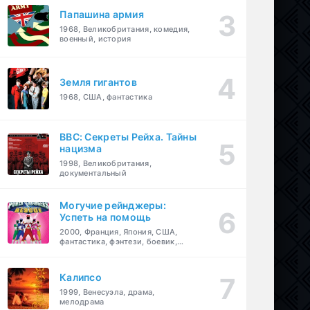
Папашина армия
1968, Великобритания, комедия,
военный, история
Земля гигантов
1968, США, фантастика
BBC: Секреты Рейха. Тайны
нацизма
1998, Великобритания,
документальный
Могучие рейнджеры:
Успеть на помощь
2000, Франция, Япония, США,
фантастика, фэнтези, боевик,
драма, приключения, семейный
Калипсо
1999, Венесуэла, драма,
мелодрама