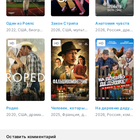
Один из Роялс
Закон Стрипа
Анатомия чувств
2022, США, биография, спорт
2026, США, мультфильм, комедия
2026, Россия, драма
HD
HD
HD
Родео
Человек, который рисовал деньги
На деревню дедушке 2
2020, США, драма, мелодрама
2025, Франция, драма, криминал, биография
2026, Россия, комедия, семейный
Оставить комментарий