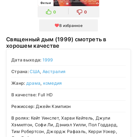
Фильм
0
0
В избранное
Священный дым (1999) смотреть в
хорошем качестве
Дата выхода:
1999
Страна:
США
,
Австралия
Жанр:
драма
,
комедия
В качестве:
Full HD
Режиссер:
Джейн Кэмпион
В ролях:
Кейт Уинслет, Харви Кейтель, Джули
Хэмилтон, Софи Ли, Дэниэл Уилли, Пол Годдард,
Тим Робертсон, Джордж Рафаэль, Керри Уокер,