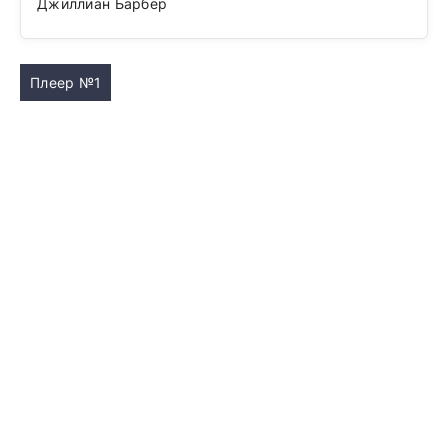
Джиллиан Барбер
Плеер №1