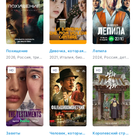
Похищение
Девочка, которая не хотела петь
Лепила
2026, Россия, триллер, детектив
2021, Италия, биография
2024, Россия, детектив, криминал
HD
HD
HD
Заветы
Человек, который рисовал деньги
Королевский страж