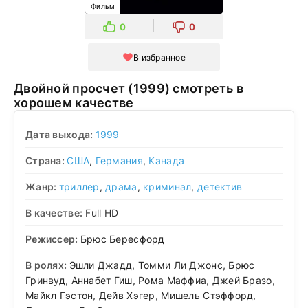
Фильм
0
0
В избранное
Двойной просчет (1999) смотреть в
хорошем качестве
Дата выхода:
1999
Страна:
США
,
Германия
,
Канада
Жанр:
триллер
,
драма
,
криминал
,
детектив
В качестве:
Full HD
Режиссер:
Брюс Бересфорд
В ролях:
Эшли Джадд, Томми Ли Джонс, Брюс
Гринвуд, Аннабет Гиш, Рома Маффиа, Джей Бразо,
Майкл Гэстон, Дейв Хэгер, Мишель Стэффорд,