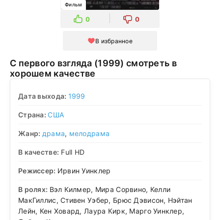
Фильм
0
0
В избранное
С первого взгляда (1999) смотреть в
хорошем качестве
Дата выхода:
1999
Страна:
США
Жанр:
драма
,
мелодрама
В качестве:
Full HD
Режиссер:
Ирвин Уинклер
В ролях:
Вэл Килмер, Мира Сорвино, Келли
МакГиллис, Стивен Уэбер, Брюс Дэвисон, Нэйтан
Лейн, Кен Ховард, Лаура Кирк, Марго Уинклер,