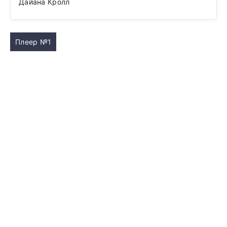
Дайана Кролл
Плеер №1