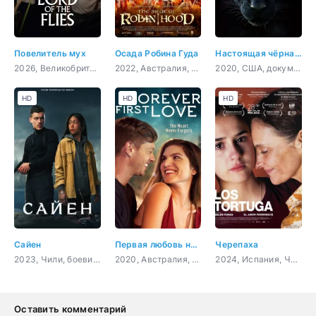
Повелитель мух
Осада Робина Гуда
Настоящая чёрная пантера
2026, Великобритания, триллер, драма
2022, Австралия, боевик
2020, США, документальный, короткометражка
HD
HD
HD
Сайен
Первая любовь навсегда
Черепаха
2023, Чили, боевик, триллер
2020, Австралия, Филиппины, драма, мелодрама
2024, Испания, Чили, драма
Оставить комментарий