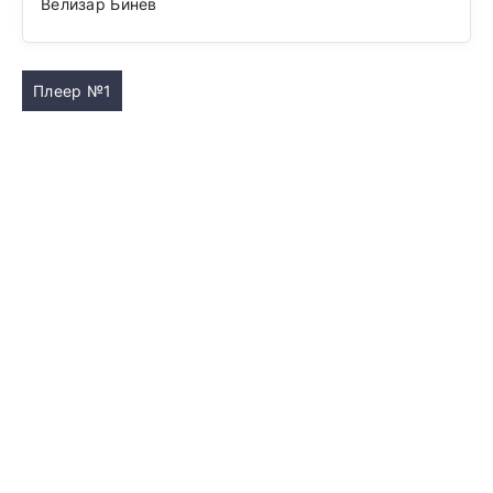
Велизар Бинев
Плеер №1