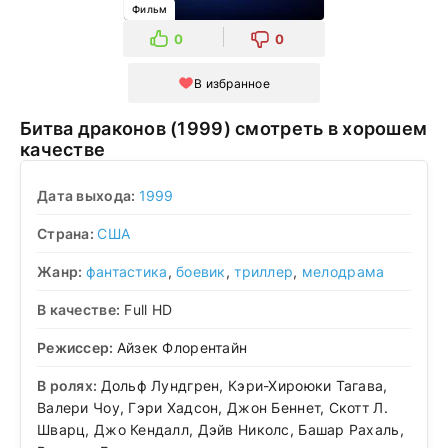
Фильм
0
0
В избранное
Битва драконов (1999) смотреть в хорошем
качестве
Дата выхода:
1999
Страна:
США
Жанр:
фантастика
,
боевик
,
триллер
,
мелодрама
В качестве:
Full HD
Режиссер:
Айзек Флорентайн
В ролях:
Дольф Лундгрен, Кэри-Хироюки Тагава,
Валери Чоу, Гэри Хадсон, Джон Беннет, Скотт Л.
Шварц, Джо Кендалл, Дэйв Николс, Башар Рахаль,