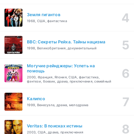
Земля гигантов
1968, США, фантастика
BBC: Секреты Рейха. Тайны нацизма
1998, Великобритания, документальный
Могучие рейнджеры: Успеть на
помощь
2000, Франция, Япония, США, фантастика,
фэнтези, боевик, драма, приключения, семейный
Калипсо
1999, Венесуэла, драма, мелодрама
Veritas: В поисках истины
2003, США, драма, приключения