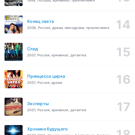
1968, Польша, криминал, приключения
Конец света
2006, Россия, драма, мелодрама, приключения
След
2007, Россия, криминал, детектив
Принцесса цирка
2007, Россия, драма
Эксперты
2007, Россия, криминал, детектив
Хроники будущего