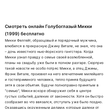
Смотреть онлайн Голубоглазый Микки
(1999) бесплатно
Микки Фелгейт, образцовый и порядочный мужчина,
влюбился в прекрасную Джину Витале, не зная, что она
– дочь известного нью-йоркского гангстера. Когда
Микки узнал правду о семье своей возлюбленной,
планы на свадьбу уже были в полном разгаре. Сюрприз
такой новости не особо потряс Микки, а отец Джины,
Фрэнк Витале, произвел на него впечатление милейшего
и гостеприимного человека, тепло приняв будущего
зятя в свои объятия. Будучи полноправно принятым в
"семью", Микки вскоре обнаружил себя в центре
густых событий, далеких от законности. Хотя он быстро
сообразил во что ввязался, отступать уже было поздно.
Оказавшись окруженным делами, которые далеки от