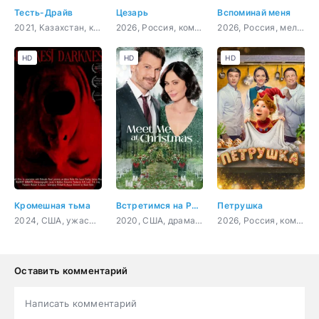
Тесть-Драйв
Цезарь
Вспоминай меня
2021, Казахстан, комедия
2026, Россия, комедия
2026, Россия, мелодрама
HD
HD
HD
Кромешная тьма
Встретимся на Рождество
Петрушка
2024, США, ужасы, драма
2020, США, драма, мелодрама
2026, Россия, комедия
Оставить комментарий
Написать комментарий