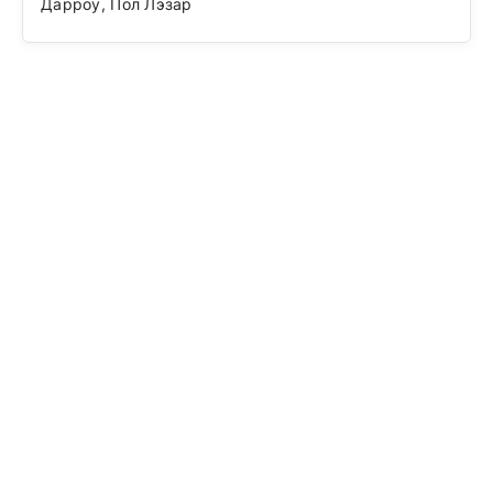
Дарроу, Пол Лэзар