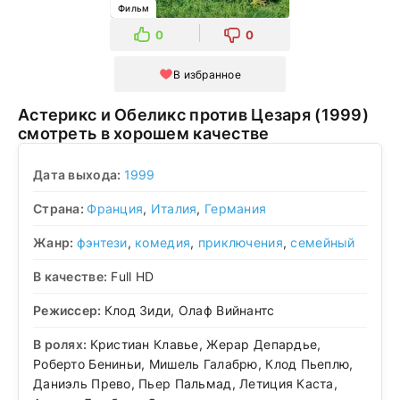
Фильм
0
0
В избранное
Астерикс и Обеликс против Цезаря (1999)
смотреть в хорошем качестве
Дата выхода:
1999
Страна:
Франция
,
Италия
,
Германия
Жанр:
фэнтези
,
комедия
,
приключения
,
семейный
В качестве:
Full HD
Режиссер:
Клод Зиди, Олаф Вийнантс
В ролях:
Кристиан Клавье, Жерар Депардье,
Роберто Бениньи, Мишель Галабрю, Клод Пьеплю,
Даниэль Прево, Пьер Пальмад, Летиция Каста,