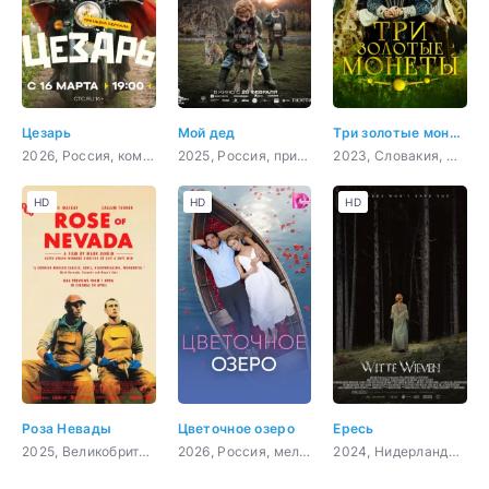
Цезарь
Мой дед
Три золотые монеты
2026, Россия, комедия
2025, Россия, приключения, семейный
2023, Словакия, Чехия, фэнтези, семейный
HD
HD
HD
Роза Невады
Цветочное озеро
Ересь
2025, Великобритания, фантастика, драма
2026, Россия, мелодрама
2024, Нидерланды, ужасы, детектив