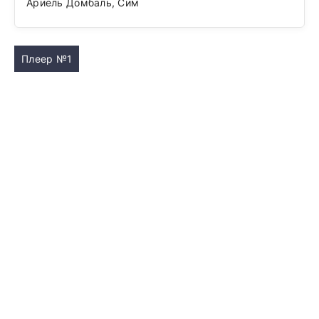
Ариель Домбаль, Сим
Плеер №1