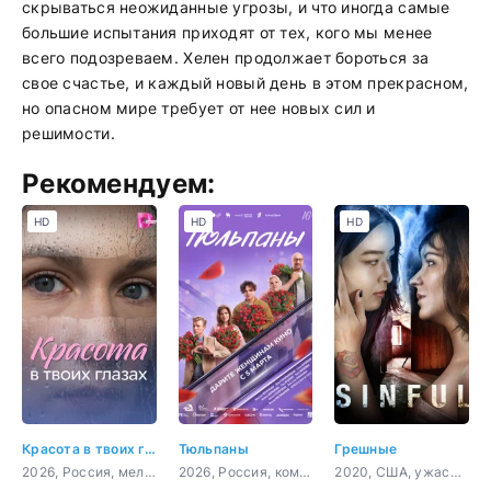
скрываться неожиданные угрозы, и что иногда самые
большие испытания приходят от тех, кого мы менее
всего подозреваем. Хелен продолжает бороться за
свое счастье, и каждый новый день в этом прекрасном,
но опасном мире требует от нее новых сил и
решимости.
Рекомендуем:
HD
HD
HD
Красота в твоих глазах
Тюльпаны
Грешные
2026, Россия, мелодрама
2026, Россия, комедия, мелодрама
2020, США, ужасы, триллер