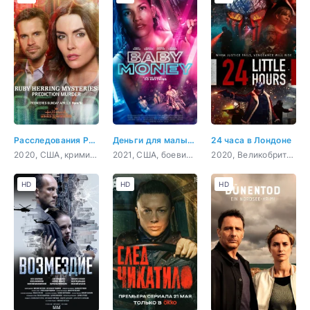
Расследования Руби Херринг: Предсказание убийства
Деньги для малышки
24 часа в Лондоне
2020, США, криминал, детектив
2021, США, боевик, триллер
2020, Великобритания, боевик, триллер, драма, криминал
HD
HD
HD