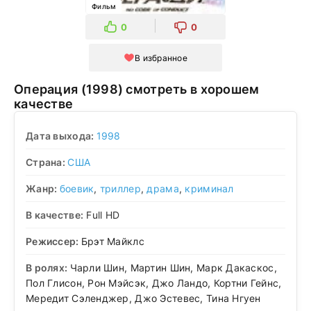
Фильм
0
0
В избранное
Операция (1998) смотреть в хорошем
качестве
Дата выхода:
1998
Страна:
США
Жанр:
боевик
,
триллер
,
драма
,
криминал
В качестве:
Full HD
Режиссер:
Брэт Майклс
В ролях:
Чарли Шин, Мартин Шин, Марк Дакаскос,
Пол Глисон, Рон Мэйсэк, Джо Ландо, Кортни Гейнс,
Мередит Сэленджер, Джо Эстевес, Тина Нгуен