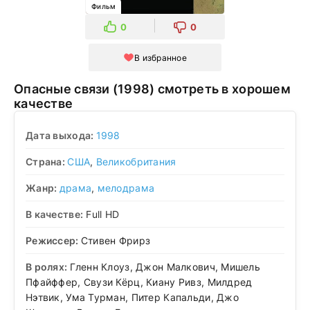
Фильм
0
0
В избранное
Опасные связи (1998) смотреть в хорошем
качестве
Дата выхода:
1998
Страна:
США
,
Великобритания
Жанр:
драма
,
мелодрама
В качестве:
Full HD
Режиссер:
Стивен Фрирз
В ролях:
Гленн Клоуз, Джон Малкович, Мишель
Пфайффер, Свузи Кёрц, Киану Ривз, Милдред
Нэтвик, Ума Турман, Питер Капальди, Джо