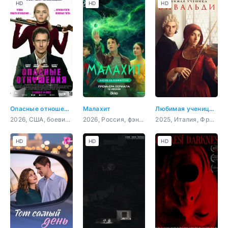
HD
HD
HD
Опасные отношения
Малахит
Любимая ученица Вивальди
2026, США, боевик, триллер, комедия
2026, Россия, фэнтези, приключения, семейный
2025, Италия, Франция, драма, биография, музыка
HD
HD
HD