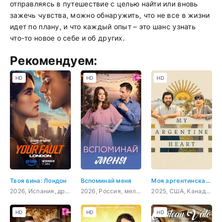
отправляясь в путешествие с целью найти или вновь
зажечь чувства, можно обнаружить, что не все в жизни
идет по плану, и что каждый опыт – это шанс узнать
что-то новое о себе и об других.
Рекомендуем:
HD
HD
HD
Твоя вина: Лондон
Вспоминай меня
Моя аргентинская душа
2026, Испания, драма
2026, Россия, мелодрама
2025, США, Канада, мелодрама, комедия
HD
HD
HD