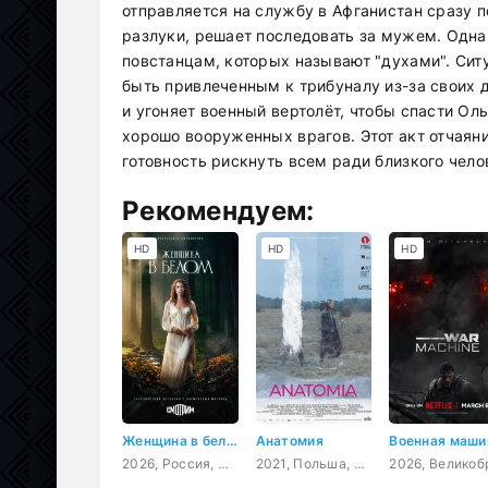
отправляется на службу в Афганистан сразу п
разлуки, решает последовать за мужем. Однак
повстанцам, которых называют "духами". Сит
быть привлеченным к трибуналу из-за своих д
и угоняет военный вертолёт, чтобы спасти Оль
хорошо вооруженных врагов. Этот акт отчаян
готовность рискнуть всем ради близкого чело
Рекомендуем:
HD
HD
HD
Женщина в белом
Анатомия
Военная маши
2026, Россия, мелодрама, детектив
2021, Польша, Франция,