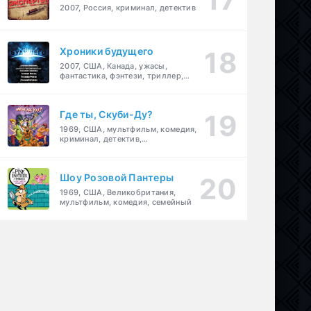
2007, Россия, криминал, детектив
Хроники будущего
2007, США, Канада, ужасы,
фантастика, фэнтези, триллер,
драма, детектив
Где ты, Скуби-Ду?
1969, США, мультфильм, комедия,
криминал, детектив,
приключения, семейный
Шоу Розовой Пантеры
1969, США, Великобритания,
мультфильм, комедия, семейный