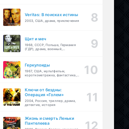
Veritas: В поисках истины
2003, США, драма, приключения
Щит и меч
1968, СССР, Польша, Германия
(ГДР), драма, военный,
приключения
Геркулоиды
1967, США, мультфильм,
короткометражка, фантастика,
приключения
Ключи от бездны:
Операция «Голем»
2004, Россия, триллер, драма,
детектив, история
Жизнь и смерть Леньки
Пантелеева