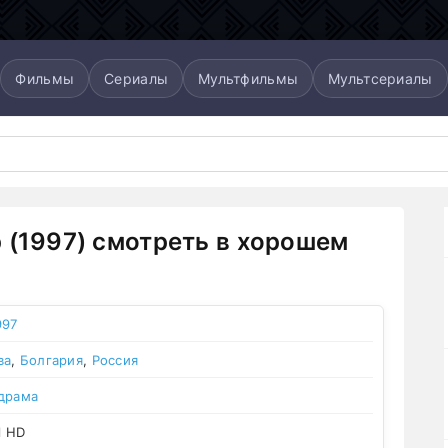
Фильмы
Сериалы
Мультфильмы
Мультсериалы
 (1997) смотреть в хорошем
997
ва
,
Болгария
,
Россия
драма
l HD