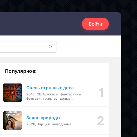
Войти
Популярное:
Очень странные дела
2016, США, ужасы, фантастика,
фэнтези, триллер, драма,
детектив
Закон природы
2026, Турция, мелодрама