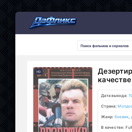
Мультсериалы
Дезертир
HD
качестве
Дата выхода:
1
Страна:
Молдо
Жанр:
боевик
,
В качестве:
Ful