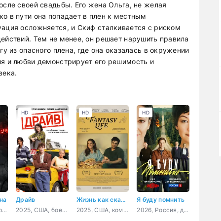
осле своей свадьбы. Его жена Ольга, не желая
о в пути она попадает в плен к местным
уация осложняется, и Скиф сталкивается с риском
ействий. Тем не менее, он решает нарушить правила
гу из опасного плена, где она оказалась в окружении
ия и любви демонстрирует его решимость и
века.
HD
HD
HD
на
Драйв
Жизнь как сказка
Я буду помнить
2026, Великобритания, Австралия, Новая Зеландия, США, фантастика, боевик
2025, США, боевик, мелодрама, комедия
2025, США, комедия
2026, Россия, драма