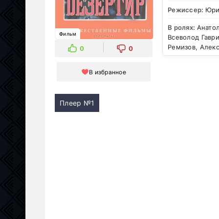
Режиссер:
Юри
В ролях:
Анатол
Фильм
Всеволод Гавр
Ремизов, Алек
0
0
В избранное
Плеер №1