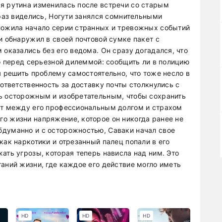
я рутина изменилась после встречи со старым
 раз виделись, Ногути занялся сомнительными
ложила начало серии странных и тревожных событий
и обнаружил в своей почтовой сумке пакет с
 оказались без его ведома. Он сразу догадался, что
го перед серьезной дилеммой: сообщить ли в полицию
я решить проблему самостоятельно, что тоже несло в
 ответственность за доставку почты столкнулись с
ь осторожным и изобретательным, чтобы сохранить
кт между его профессиональным долгом и страхом
о жизни напряжение, которое он никогда ранее не
бдуманно и с осторожностью, Саваки начал свое
как наркотики и отрезанный палец попали в его
ать угрозы, которая теперь нависла над ним. Это
аний жизни, где каждое его действие могло иметь
HD
HD
HD