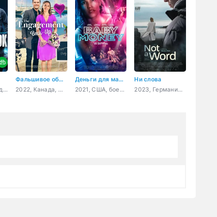
Фальшивое обручение
Деньги для малышки
Ни слова
2024, Россия, детектив, комедия
2022, Канада, мелодрама, комедия
2021, США, боевик, триллер
2023, Германия, Словения, Франция, драма