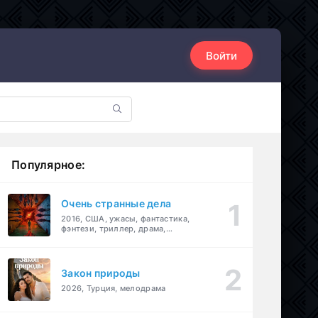
Войти
Популярное:
Очень странные дела
2016, США, ужасы, фантастика,
фэнтези, триллер, драма,
детектив
Закон природы
2026, Турция, мелодрама