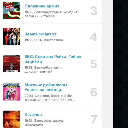
Папашина армия
1968, Великобритания, комедия,
военный, история
Земля гигантов
1968, США, фантастика
BBC: Секреты Рейха. Тайны
нацизма
1998, Великобритания,
документальный
Могучие рейнджеры:
Успеть на помощь
2000, Франция, Япония, США,
фантастика, фэнтези, боевик,
драма, приключения, семейный
Калипсо
1999, Венесуэла, драма,
мелодрама