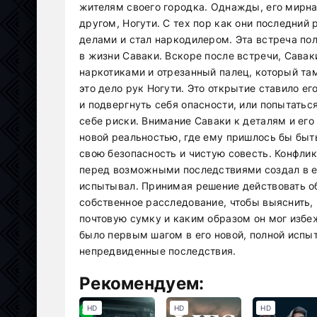
жителям своего городка. Однажды, его мирна
другом, Ногути. С тех пор как они последний
делами и стал наркодилером. Эта встреча по
в жизни Саваки. Вскоре после встречи, Савак
наркотиками и отрезанный палец, который там
это дело рук Ногути. Это открытие ставило е
и подвергнуть себя опасности, или попытатьс
себе риски. Внимание Саваки к деталям и его
новой реальностью, где ему пришлось бы быт
свою безопасность и чистую совесть. Конфли
перед возможными последствиями создал в ег
испытывал. Принимая решение действовать о
собственное расследование, чтобы выяснить, 
почтовую сумку и каким образом он мог избеж
было первым шагом в его новой, полной испыт
непредвиденные последствия.
Рекомендуем:
HD
HD
HD