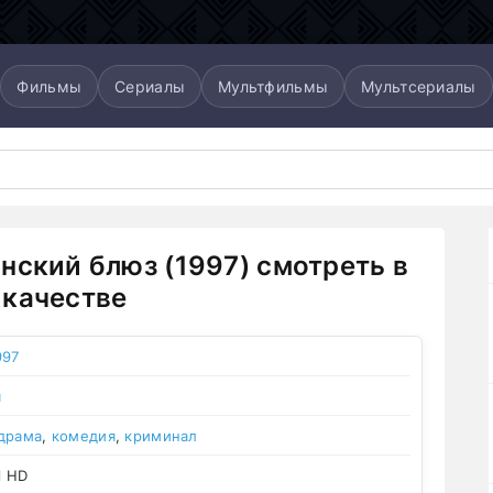
Фильмы
Сериалы
Мультфильмы
Мультсериалы
нский блюз (1997) смотреть в
качестве
997
я
драма
,
комедия
,
криминал
l HD