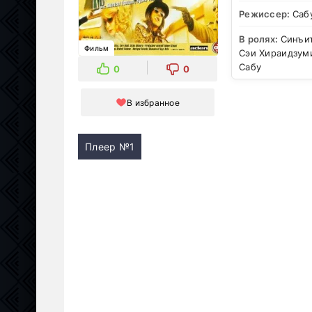
Режиссер:
Саб
В ролях:
Синъит
Фильм
Сэи Хираидзуми
Сабу
0
0
В избранное
Плеер №1