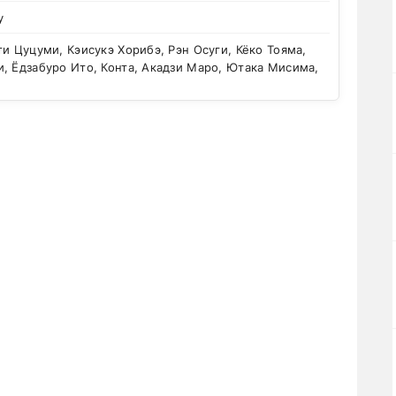
у
и Цуцуми, Кэисукэ Хорибэ, Рэн Осуги, Кёко Тояма,
, Ёдзабуро Ито, Конта, Акадзи Маро, Ютака Мисима,