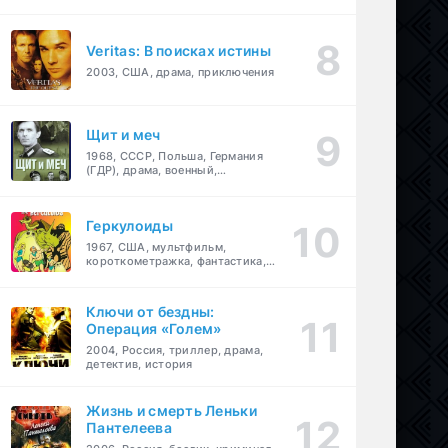
Veritas: В поисках истины
2003, США, драма, приключения
Щит и меч
1968, СССР, Польша, Германия
(ГДР), драма, военный,
приключения
Геркулоиды
1967, США, мультфильм,
короткометражка, фантастика,
приключения
Ключи от бездны:
Операция «Голем»
2004, Россия, триллер, драма,
детектив, история
Жизнь и смерть Леньки
Пантелеева