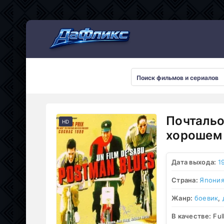
Мультсериалы
Почтальо
HD
хорошем 
Дата выхода:
1
Страна:
Япони
Жанр:
боевик
,
В качестве:
Ful