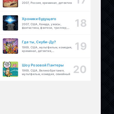
2007, Россия, криминал, детектив
Хроники будущего
2007, США, Канада, ужасы,
фантастика, фэнтези, триллер,
драма, детектив
Где ты, Скуби-Ду?
1969, США, мультфильм, комедия,
криминал, детектив,
приключения, семейный
Шоу Розовой Пантеры
1969, США, Великобритания,
мультфильм, комедия, семейный