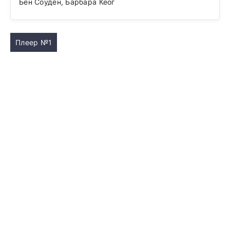
Бен Соуден, Барбара Кеог
Плеер №1