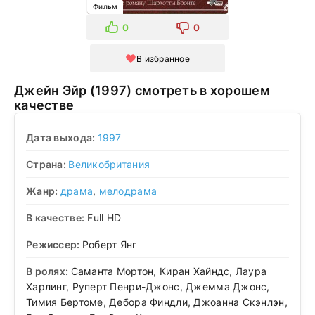
Фильм
0
0
В избранное
Джейн Эйр (1997) смотреть в хорошем
качестве
Дата выхода:
1997
Страна:
Великобритания
Жанр:
драма
,
мелодрама
В качестве:
Full HD
Режиссер:
Роберт Янг
В ролях:
Саманта Мортон, Киран Хайндс, Лаура
Харлинг, Руперт Пенри-Джонс, Джемма Джонс,
Тимия Бертоме, Дебора Финдли, Джоанна Скэнлэн,