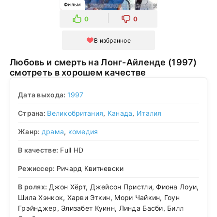
Фильм
0
0
В избранное
Любовь и смерть на Лонг-Айленде (1997)
смотреть в хорошем качестве
Дата выхода:
1997
Страна:
Великобритания
,
Канада
,
Италия
Жанр:
драма
,
комедия
В качестве:
Full HD
Режиссер:
Ричард Квитневски
В ролях:
Джон Хёрт, Джейсон Пристли, Фиона Лоуи,
Шила Хэнкок, Харви Эткин, Мори Чайкин, Гоун
Грэйнджер, Элизабет Куинн, Линда Басби, Билл