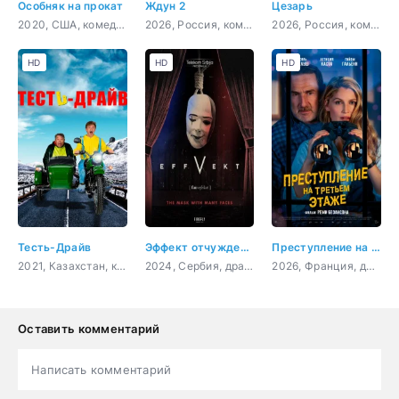
Особняк на прокат
Ждун 2
Цезарь
2020, США, комедия
2026, Россия, комедия, семейный, фэнтези, фантастика
2026, Россия, комедия
HD
HD
HD
Тесть-Драйв
Эффект отчуждения
Преступление на третьем этаже
2021, Казахстан, комедия
2024, Сербия, драма
2026, Франция, драма, комедия
Оставить комментарий
Написать комментарий