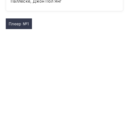
Паллеске, Джон Пол Янг
Плеер №1