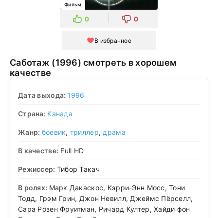
Фильм
0
0
В избранное
Саботаж (1996) смотреть в хорошем
качестве
Дата выхода:
1996
Страна:
Канада
Жанр:
боевик
,
триллер
,
драма
В качестве:
Full HD
Режиссер:
Тибор Такач
В ролях:
Марк Дакаскос, Кэрри-Энн Мосс, Тони
Тодд, Грэм Грин, Джон Невилл, Джеймс Пёрселл,
Сара Розен Фруитман, Ричард Култер, Хайди фон