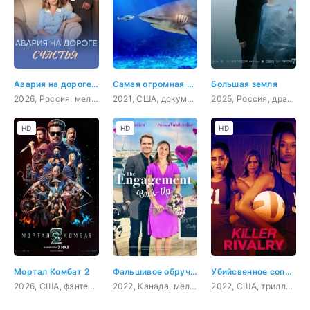
Авария на дороге счастья
Самая огромная акула-бык
Большая земля
2026, Россия, мелодрама
2021, США, документальный
2025, Россия, драма, триллер
HD
HD
HD
Мортал Комбат 2
Фальшивое обручение
Убийсвенное соперничество
2026, США, фэнтези, боевик, фантастика
2022, Канада, мелодрама, комедия
2022, США, триллер, детектив