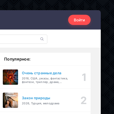
Войти
Популярное:
Очень странные дела
2016, США, ужасы, фантастика,
фэнтези, триллер, драма,
детектив
Закон природы
2026, Турция, мелодрама