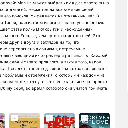
задачей: Мэл не может выбрать имя для своего сына
ких родителей. Несмотря на возражения своей
в его поисков, он решается на отчаянный шаг. В
 Тиной, психиатром из агентства по усыновлению,
ещает стать полным открытий и неожиданных
 в многое больше, чем просто поиск корней. Это
ры друг в друга и взглядов на то, что
твие переполнено эмоциями, встречами с
испытывающими их характер и решимость. Каждый
ние себя и своего прошлого, а также того, какое
нка. Поездка ставит под вопрос множество аспектов
е проблемы и стремления, с которыми каждому из
ечном итоге, это путешествие становится не просто
лубину себя, во время которого они учатся понимать
HD
HD
HD