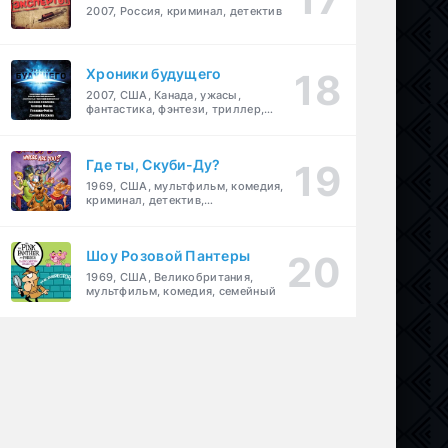
2007, Россия, криминал, детектив
Хроники будущего
2007, США, Канада, ужасы,
фантастика, фэнтези, триллер,
драма, детектив
Где ты, Скуби-Ду?
1969, США, мультфильм, комедия,
криминал, детектив,
приключения, семейный
Шоу Розовой Пантеры
1969, США, Великобритания,
мультфильм, комедия, семейный