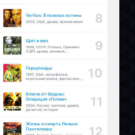
Veritas: В поисках истины
2003, США, драма, приключения
Щит и меч
1968, СССР, Польша, Германия
(ГДР), драма, военный,
приключения
Геркулоиды
1967, США, мультфильм,
короткометражка, фантастика,
приключения
Ключи от бездны:
Операция «Голем»
2004, Россия, триллер, драма,
детектив, история
Жизнь и смерть Леньки
Пантелеева