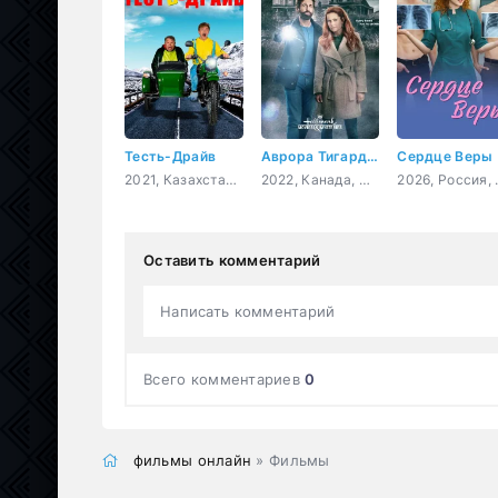
Тесть-Драйв
Аврора Тигарден: дом с привидением
Сердце Веры
2021, Казахстан, комедия
2022, Канада, США, криминал, детектив
2026, 
Оставить комментарий
Написать комментарий
Всего комментариев
0
фильмы онлайн
» Фильмы