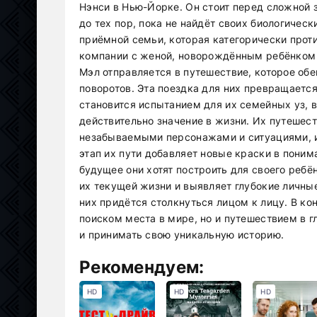
Нэнси в Нью-Йорке. Он стоит перед сложной 
до тех пор, пока не найдёт своих биологичес
приёмной семьи, которая категорически проти
компании с женой, новорождённым ребёнком и
Мэл отправляется в путешествие, которое об
поворотов. Эта поездка для них превращается
становится испытанием для их семейных уз, ве
действительно значение в жизни. Их путешес
незабываемыми персонажами и ситуациями, 
этап их пути добавляет новые краски в понима
будущее они хотят построить для своего ребё
их текущей жизни и выявляет глубокие личны
них придётся столкнуться лицом к лицу. В кон
поиском места в мире, но и путешествием в г
и принимать свою уникальную историю.
Рекомендуем:
HD
HD
HD