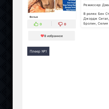
Режиссер:
Дэв
В ролях:
Бен Ст
Фильм
Джордж Сигал,
Бролин, Селия
0
0
В избранное
Плеер №1