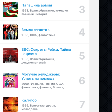
Папашина армия
1968, Великобритания, комедия,
военный, история
Земля гигантов
1968, США, фантастика
BBC: Секреты Рейха. Тайны
нацизма
1998, Великобритания,
документальный
Могучие рейнджеры:
Успеть на помощь
2000, Франция, Япония, США,
фантастика, фэнтези, боевик,
драма, приключения, семейный
Калипсо
1999, Венесуэла, драма,
мелодрама