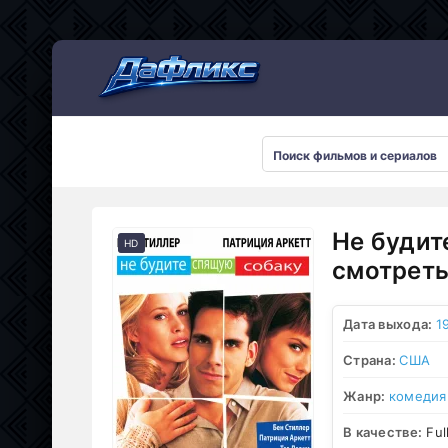
Мультсериалы
Не будит
HD
смотреть
Дата выхода:
1
Страна:
США
Жанр:
комедия
В качестве:
Ful