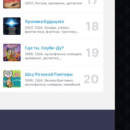
2007, Россия, криминал, детектив
Хроники будущего
2007, США, Канада, ужасы,
фантастика, фэнтези, триллер,
драма, детектив
Где ты, Скуби-Ду?
1969, США, мультфильм, комедия,
криминал, детектив,
приключения, семейный
Шоу Розовой Пантеры
1969, США, Великобритания,
мультфильм, комедия, семейный