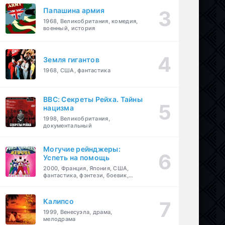
Папашина армия
1968, Великобритания, комедия,
военный, история
Земля гигантов
1968, США, фантастика
BBC: Секреты Рейха. Тайны
нацизма
1998, Великобритания,
документальный
Могучие рейнджеры:
Успеть на помощь
2000, Франция, Япония, США,
фантастика, фэнтези, боевик,
драма, приключения, семейный
Калипсо
1999, Венесуэла, драма,
мелодрама