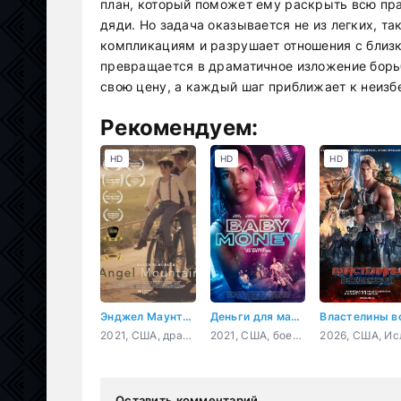
план, который поможет ему раскрыть всю пра
дяди. Но задача оказывается не из легких, та
компликациям и разрушает отношения с близ
превращается в драматичное изложение борь
свою цену, а каждый шаг приближает к неиз
Рекомендуем:
HD
HD
HD
Энджел Маунтин
Деньги для малышки
2021, США, драма
2021, США, боевик, триллер
Оставить комментарий