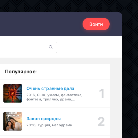
Войти
Популярное:
Очень странные дела
2016, США, ужасы, фантастика,
фэнтези, триллер, драма,
детектив
Закон природы
2026, Турция, мелодрама