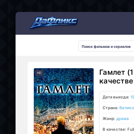
Мультсериалы
Гамлет (
HD
качестве
Дата выхода:
1
Страна:
Велико
Жанр:
драма
В качестве:
Ful