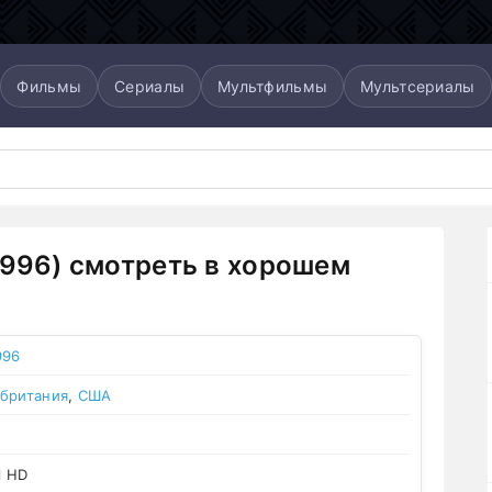
Фильмы
Сериалы
Мультфильмы
Мультсериалы
1996) смотреть в хорошем
996
британия
,
США
l HD