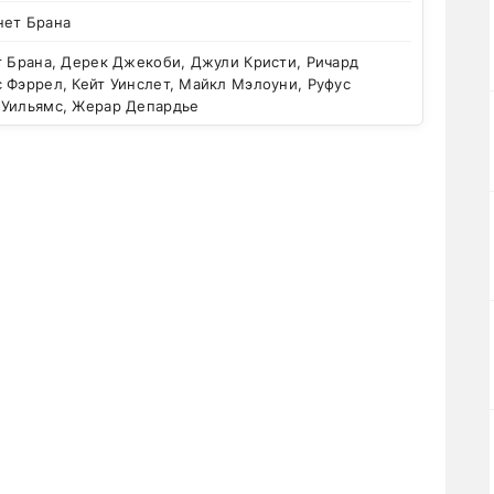
нет Брана
 Брана, Дерек Джекоби, Джули Кристи, Ричард
 Фэррел, Кейт Уинслет, Майкл Мэлоуни, Руфус
 Уильямс, Жерар Депардье