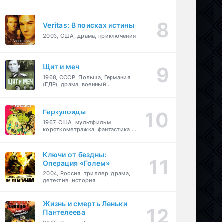
Veritas: В поисках истины
2003, США, драма, приключения
Щит и меч
1968, СССР, Польша, Германия
(ГДР), драма, военный,
приключения
Геркулоиды
1967, США, мультфильм,
короткометражка, фантастика,
приключения
Ключи от бездны:
Операция «Голем»
2004, Россия, триллер, драма,
детектив, история
Жизнь и смерть Леньки
Пантелеева