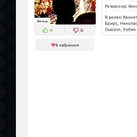
Режиссер:
Кен
В ролях:
Кеннет
Фильм
Брирс, Николас
Сьюэлл, Робин
0
0
В избранное