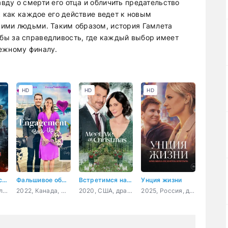
вду о смерти его отца и обличить предательство
к как каждое его действие ведет к новым
кими людьми. Таким образом, история Гамлета
бы за справедливость, где каждый выбор имеет
бежному финалу.
HD
HD
HD
Властелины вселенной
Фальшивое обручение
Встретимся на Рождество
Унция жизни
2026, США, Исландия, Австралия, Канада, фантастика, фэнтези, боевик, приключения, семейный
2022, Канада, мелодрама, комедия
2020, США, драма, мелодрама
2025, Россия, драма