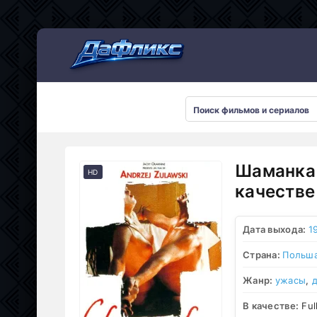
Мультсериалы
Шаманка 
HD
качестве
Дата выхода:
1
Страна:
Польш
Жанр:
ужасы
,
В качестве:
Ful