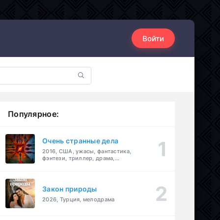
Войти
Популярное:
Очень странные дела
2016, США, ужасы, фантастика,
фэнтези, триллер, драма,
детектив
Закон природы
2026, Турция, мелодрама