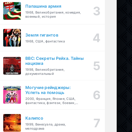
Папашина армия
1968, Великобритания, комедия,
военный, история
Земля гигантов
1968, США, фантастика
BBC: Секреты Рейха. Тайны
нацизма
1998, Великобритания,
документальный
Могучие рейнджеры:
Успеть на помощь
2000, Франция, Япония, США,
фантастика, фэнтези, боевик,
драма, приключения, семейный
Калипсо
1999, Венесуэла, драма,
мелодрама