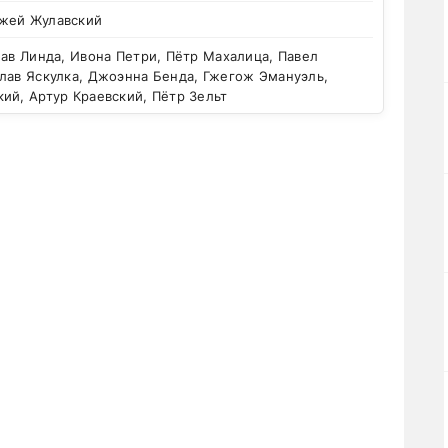
жей Жулавский
ав Линда, Ивона Петри, Пётр Махалица, Павел
лав Яскулка, Джоэнна Бенда, Гжегож Эмануэль,
ий, Артур Краевский, Пётр Зельт