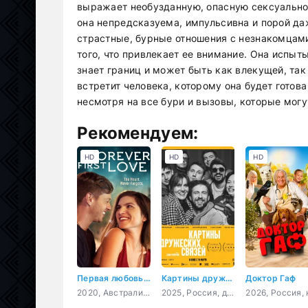
выражает необузданную, опасную сексуально
она непредсказуема, импульсивна и порой да
страстные, бурные отношения с незнакомцами
того, что привлекает ее внимание. Она испыт
знает границ и может быть как влекущей, так
встретит человека, которому она будет готов
несмотря на все бури и вызовы, которые могут
Рекомендуем:
HD
HD
HD
Первая любовь навсегда
Картины дружеских связей
Доктор Гаф
2020, Австралия, Филиппины, драма, мелодрама
2025, Россия, драма, комедия