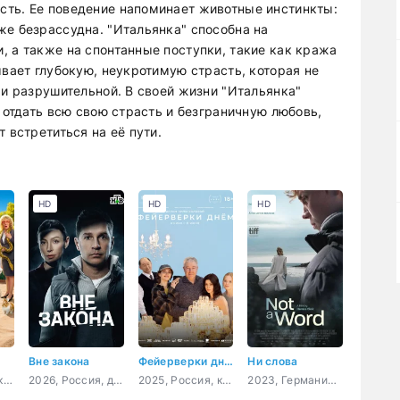
сть. Ее поведение напоминает животные инстинкты:
же безрассудна. "Итальянка" способна на
, а также на спонтанные поступки, такие как кража
ывает глубокую, неукротимую страсть, которая не
 и разрушительной. В своей жизни "Итальянка"
а отдать всю свою страсть и безграничную любовь,
 встретиться на её пути.
HD
HD
HD
Вне закона
Фейерверки днём
Ни слова
2026, Россия, комедия, фэнтези, семейный
2026, Россия, детектив, боевик, криминал, драма
2025, Россия, комедия, драма
2023, Германия, Словения, Франция, драма