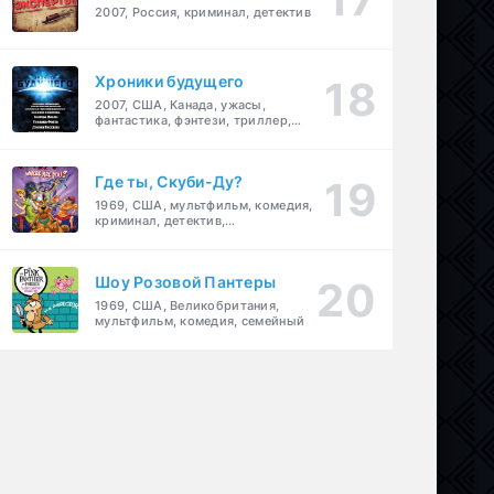
2007, Россия, криминал, детектив
Хроники будущего
2007, США, Канада, ужасы,
фантастика, фэнтези, триллер,
драма, детектив
Где ты, Скуби-Ду?
1969, США, мультфильм, комедия,
криминал, детектив,
приключения, семейный
Шоу Розовой Пантеры
1969, США, Великобритания,
мультфильм, комедия, семейный