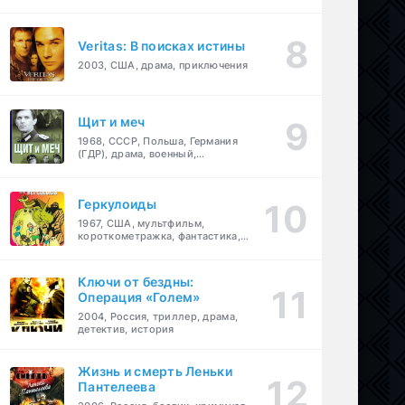
Veritas: В поисках истины
2003, США, драма, приключения
Щит и меч
1968, СССР, Польша, Германия
(ГДР), драма, военный,
приключения
Геркулоиды
1967, США, мультфильм,
короткометражка, фантастика,
приключения
Ключи от бездны:
Операция «Голем»
2004, Россия, триллер, драма,
детектив, история
Жизнь и смерть Леньки
Пантелеева