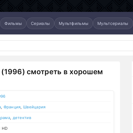
Фильмы
Сериалы
Мультфильмы
Мультсериалы
(1996) смотреть в хорошем
996
а
,
Франция
,
Швейцария
драма
,
детектив
l HD