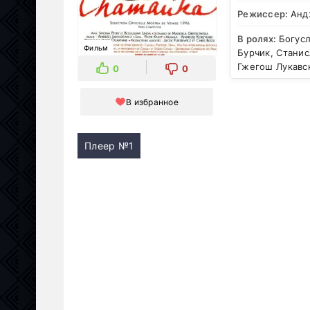
Режиссер:
Анд
В ролях:
Богусл
Фильм
Бурчик, Станис
Гжегош Лукавск
0
0
В избранное
Плеер №1