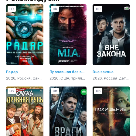
HD
HD
HD
Радар
Пропавшая без вести
Вне закона
2026, Россия, фантастика, приключения, триллер
2026, США, триллер, криминал, драма
2026, Россия, детектив, боевик, криминал, драма
HD
HD
HD