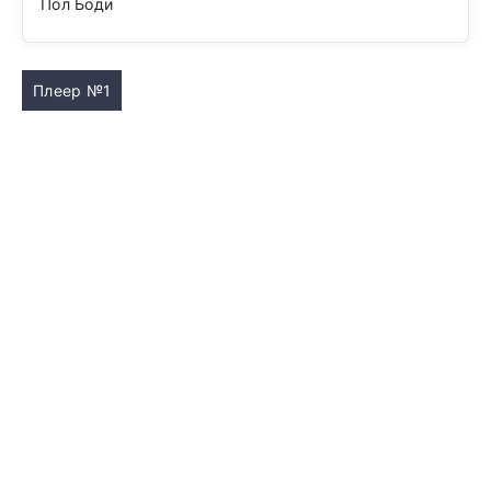
Пол Боди
Плеер №1