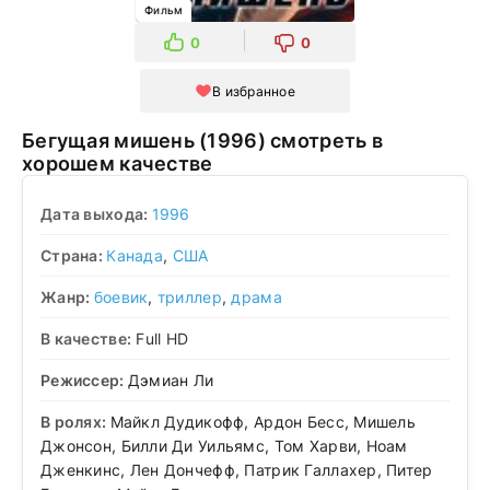
Фильм
0
0
В избранное
Бегущая мишень (1996) смотреть в
хорошем качестве
Дата выхода:
1996
Страна:
Канада
,
США
Жанр:
боевик
,
триллер
,
драма
В качестве:
Full HD
Режиссер:
Дэмиан Ли
В ролях:
Майкл Дудикофф, Ардон Бесс, Мишель
Джонсон, Билли Ди Уильямс, Том Харви, Ноам
Дженкинс, Лен Дончефф, Патрик Галлахер, Питер