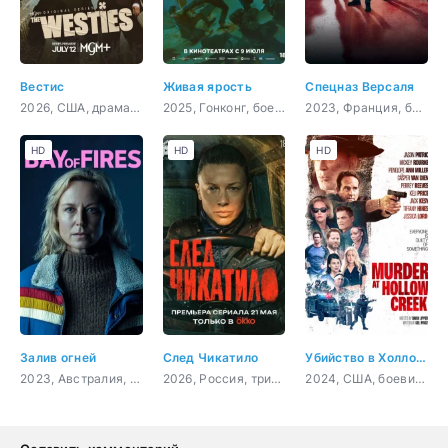
Вестис
Живая ярость
Спецназ Версаля
2026, США, драма, криминал
2025, Гонконг, боевик, криминал
2023, Франция, боевик
HD
HD
HD
Залив огней
След Чикатило
Убийство в Холлоу Крик
2023, Австралия, драма, комедия, криминал
2026, Россия, триллер, детектив, драма
2024, США, боевик, триллер, комедия