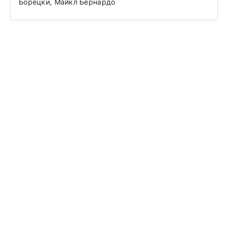
Борецки, Майкл Бернардо