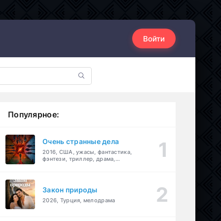
Войти
Популярное:
Очень странные дела
2016, США, ужасы, фантастика,
фэнтези, триллер, драма,
детектив
Закон природы
2026, Турция, мелодрама