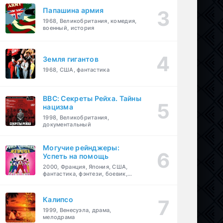
Папашина армия
1968, Великобритания, комедия,
военный, история
Земля гигантов
1968, США, фантастика
BBC: Секреты Рейха. Тайны
нацизма
1998, Великобритания,
документальный
Могучие рейнджеры:
Успеть на помощь
2000, Франция, Япония, США,
фантастика, фэнтези, боевик,
драма, приключения, семейный
Калипсо
1999, Венесуэла, драма,
мелодрама