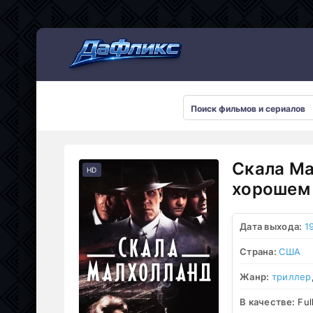
Мультсериалы
Скала Ма
HD
хорошем 
Дата выхода:
1
Страна:
США
Жанр:
триллер
В качестве:
Ful