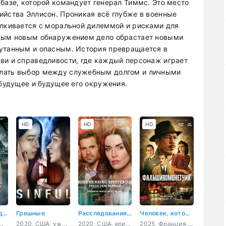
базе, которой командует генерал Тиммс. Это место
ийства Эллисон. Проникая всё глубже в военные
алкивается с моральной дилеммой и рисками для
ждым новым обнаружением дело обрастает новыми
путанным и опасным. История превращается в
ви и справедливости, где каждый персонаж играет
елать выбор между служебным долгом и личными
 будущее и будущее его окружения.
HD
HD
HD
Аврора Тигарден: дом с привидением
Грешные
Расследования Руби Херринг: Предсказание убийства
Человек, который рисовал деньги
да, США, криминал, детектив
2020, США, ужасы, триллер
2020, США, криминал, детектив
2025, Франция, драма, криминал, биография