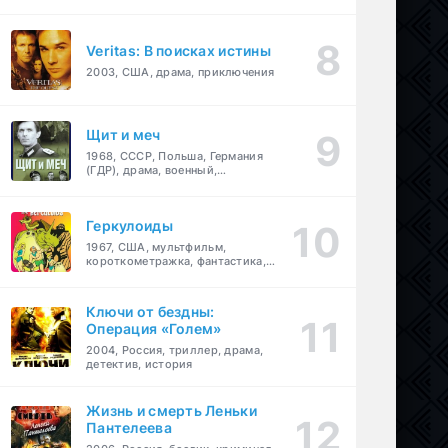
Veritas: В поисках истины
2003, США, драма, приключения
Щит и меч
1968, СССР, Польша, Германия
(ГДР), драма, военный,
приключения
Геркулоиды
1967, США, мультфильм,
короткометражка, фантастика,
приключения
Ключи от бездны:
Операция «Голем»
2004, Россия, триллер, драма,
детектив, история
Жизнь и смерть Леньки
Пантелеева