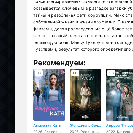
поиск подозреваемых приводит его к военной 
оказывается ключевым в разгадке загадки уб
тайны и разоблачая сети коррупции, Макс ст
собственной жизни и жизни его семьи. С ка
фактами, делая расследование ещё более за
захватывающий рассказ о предательстве, люб
решающую роль. Максу Гуверу предстоит сд
чувствами, результат которого определит его
Рекомендуем:
HD
HD
HD
Амазонка Катя
Женщина в белом
2026, Россия, мелодрама
2026, Россия, мелодрама, детектив
2022, Кана