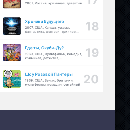
2007, Россия, криминал, детектив
Хроники будущего
2007, США, Канада, ужасы,
фантастика, фэнтези, триллер,
драма, детектив
Где ты, Скуби-Ду?
1969, США, мультфильм, комедия,
криминал, детектив,
приключения, семейный
Шоу Розовой Пантеры
1969, США, Великобритания,
мультфильм, комедия, семейный