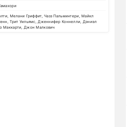
Тамахори
лти, Мелани Гриффит, Чазз Пальминтери, Майкл
Пенн, Трит Уильямс, Дженнифер Коннелли, Дэниэл
ю Маккарти, Джон Малкович