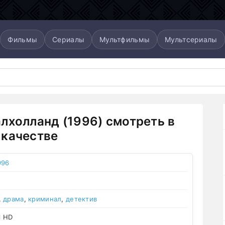
Фильмы
Сериалы
Мультфильмы
Мультсериалы
лхолланд (1996) смотреть в
качестве
996
,
драма
,
криминал
,
детектив
l HD