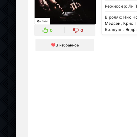
Режиссер:
Ли 
В ролях:
Ник Но
Фильм
Мэдсен, Крис 
Болдуин, Эндр
0
0
В избранное