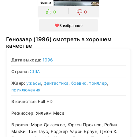
Фильм
0
0
В избранное
Генозавр (1996) смотреть в хорошем
качестве
Дата выхода:
1996
Страна:
США
Жанр:
ужасы
,
фантастика
,
боевик
,
триллер
,
приключения
В качестве:
Full HD
Режиссер:
Уильям Меса
В ролях:
Марк Дакаскос, Юрген Прохнов, Робин
МакКи, Том Таус, Роджер Аарон Браун, Джон Х.