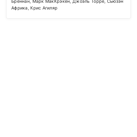
Бреннан, Марк МакКрэкен, Джоэль Торре, Сьюзэн
Африка, Крис Агиляр