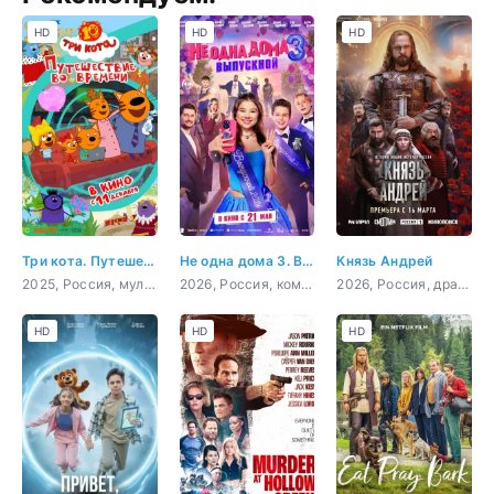
HD
HD
HD
Три кота. Путешествие во времени
Не одна дома 3. Выпускной
Князь Андрей
2025, Россия, мультфильм, детский
2026, Россия, комедия, приключения, семейный
2026, Россия, драма, история, биография
HD
HD
HD