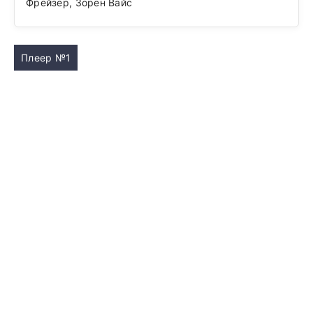
Фрейзер, Зорен Вайс
Плеер №1