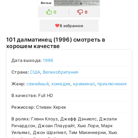
Фильм
0
0
В избранное
101 далматинец (1996) смотреть в
хорошем качестве
Дата выхода:
1996
Страна:
США
,
Великобритания
Жанр:
семейный
,
комедия
,
криминал
,
приключения
В качестве:
Full HD
Режиссер:
Стивен Херек
В ролях:
Гленн Клоуз, Джефф Дэниелс, Джоэли
Ричардсон, Джоан Плаурайт, Хью Лори, Марк
Уильямс, Джон Шрэпнел, Тим Макиннерни, Хью