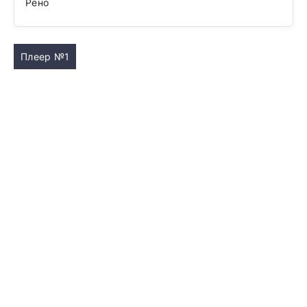
Рено
Плеер №1