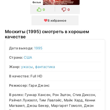
Фильм
0
0
В избранное
Москиты (1995) смотреть в хорошем
качестве
Дата выхода:
1995
Страна:
США
Жанр:
ужасы
,
фантастика
В качестве:
Full HD
Режиссер:
Гари Джонс
В ролях:
Гуннар Хансен, Рон Эштон, Стив Диксон,
Рэйчел Луизелл, Тим Лавлэйс, Майк Хард, Кенни
Магвамп, Джош Бекер, Маргарет Гомолл, Джон