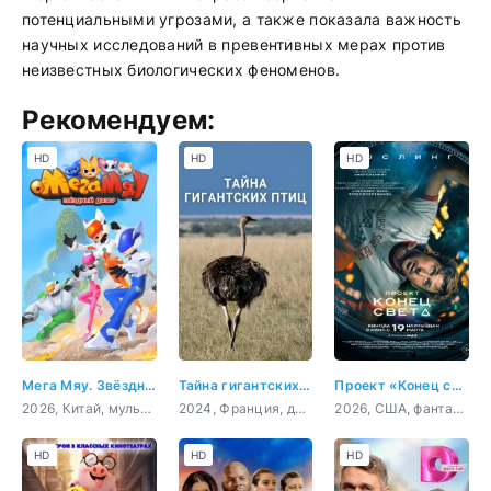
потенциальными угрозами, а также показала важность
научных исследований в превентивных мерах против
неизвестных биологических феноменов.
Рекомендуем:
HD
HD
HD
Мега Мяу. Звёздный дозор
Тайна гигантских птиц
Проект «Конец света»
2026, Китай, мультфильм, детский, приключения, фантастика
2024, Франция, документальный
2026, США, фантастика, триллер, драма, приключения, комедия
HD
HD
HD