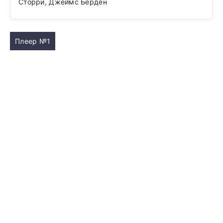
Сторри, Джеймс Берден
Плеер №1