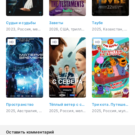
Судьи и судьбы
Заветы
Таубе
2023, Россия, мелодрама
2026, США, триллер, драма
2025, Казахстан, драма
HD
HD
HD
Пространство
Тёплый ветер с севера
Три кота. Путешествие во времени
2025, Австралия, фантастика, триллер, криминал
2025, Россия, мелодрама
2025, Россия, мультфильм, детский
Оставить комментарий