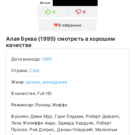
Фильм
0
0
В избранное
Алая буква (1995) смотреть в хорошем
качестве
Дата выхода:
1995
Страна:
США
Жанр:
драма
,
мелодрама
В качестве:
Full HD
Режиссер:
Роланд Жоффе
В ролях:
Деми Мур, Гари Олдман, Роберт Дювалл,
Лиза Жолиффе-Андо, Эдвард Хардуик, Роберт
Проски, Рой Дотрис, Джоан Плаурайт, Малкольм