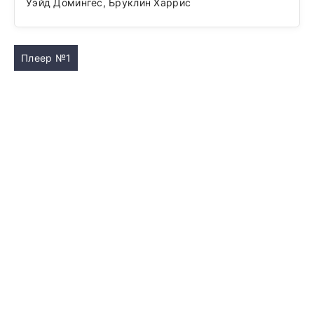
Уэйд Домингес, Бруклин Харрис
Плеер №1