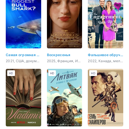
Самая огромная акула-бык
Воскресенья
Фальшивое обручение
2021, США, документальный
2025, Франция, Испания, триллер, драма
2022, Канада, мелодрама, комедия
HD
HD
HD