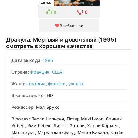
Фильм
0
0
В избранное
Дракула: Мёртвый и довольный (1995)
смотреть в хорошем качестве
Дата выхода:
1995
Страна:
Франция
,
США
Жанр:
комедия
,
фэнтези
,
ужасы
В качестве:
Full HD
Режиссер:
Мэл Брукс
В ролях:
Лесли Нильсен, Питер МакНикол, Стивен
Уэбер, Эми Ясбек, Лизетт Энтони, Харви Кормен,
Мэл Брукс, Марк Блэнкфилд, Меган Кавана, Клайв