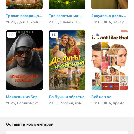
Тролли возвращаются!
Три золотые монеты
Закулисье реальности
2026, Дания, мультфильм, фэнтези, семейный, приключения
2023, Словакия, Чехия, фэнтези, семейный
2026, США, Канада, ужасы
HD
HD
HD
Монахиня из Борли. Возвращение
До Луны и обратно
Всё не так
2025, Великобритания, ужасы
2025, Россия, комедия, семейный
2026, США, драма, мелодрама, семейный
Оставить комментарий