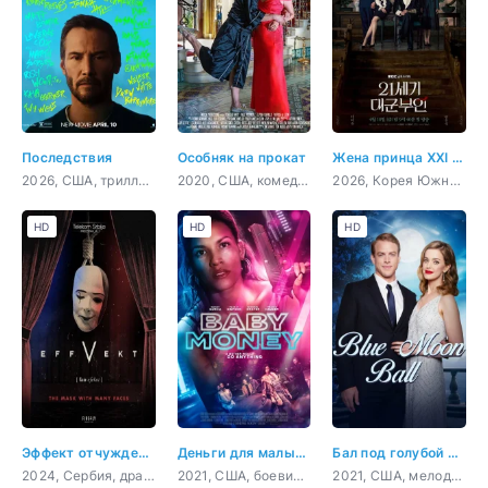
Последствия
Особняк на прокат
Жена принца XXI века
2026, США, триллер, комедия, криминал, детектив
2020, США, комедия
2026, Корея Южная, мелодрама
HD
HD
HD
Эффект отчуждения
Деньги для малышки
Бал под голубой луной
2024, Сербия, драма
2021, США, боевик, триллер
2021, США, мелодрама