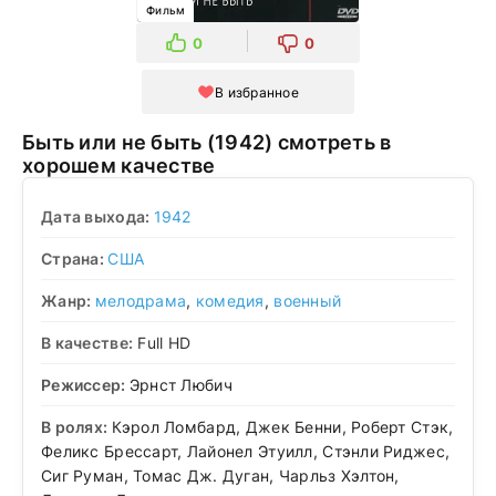
Фильм
0
0
В избранное
Быть или не быть (1942) смотреть в
хорошем качестве
Дата выхода:
1942
Страна:
США
Жанр:
мелодрама
,
комедия
,
военный
В качестве:
Full HD
Режиссер:
Эрнст Любич
В ролях:
Кэрол Ломбард, Джек Бенни, Роберт Стэк,
Феликс Брессарт, Лайонел Этуилл, Стэнли Риджес,
Сиг Руман, Томас Дж. Дуган, Чарльз Хэлтон,