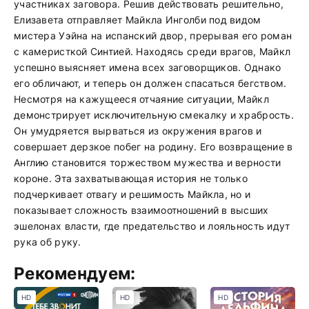
участниках заговора. Решив действовать решительно,
Елизавета отправляет Майкла Инголби под видом
мистера Уэйна на испанский двор, прерывая его роман
с камеристкой Синтией. Находясь среди врагов, Майкл
успешно выясняет имена всех заговорщиков. Однако
его обличают, и теперь он должен спасаться бегством.
Несмотря на кажущееся отчаяние ситуации, Майкл
демонстрирует исключительную смекалку и храбрость.
Он умудряется вырваться из окружения врагов и
совершает дерзкое побег на родину. Его возвращение в
Англию становится торжеством мужества и верности
короне. Эта захватывающая история не только
подчеркивает отвагу и решимость Майкла, но и
показывает сложность взаимоотношений в высших
эшелонах власти, где предательство и лояльность идут
рука об руку.
Рекомендуем:
HD
HD
HD