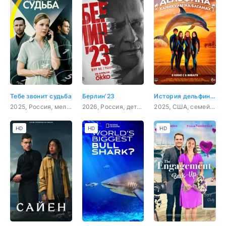
Тебе звонит судьба
Берлин'23
История дельфина: Каникулы на Багамах
2025, Россия, мелодрама
2026, Россия, детектив
2025, США, семейный
HD
HD
HD