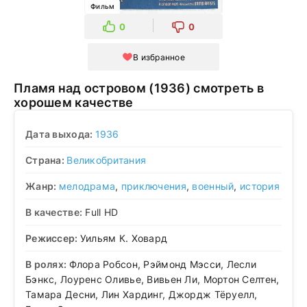
Фильм
0
0
В избранное
Пламя над островом (1936) смотреть в
хорошем качестве
Дата выхода:
1936
Страна:
Великобритания
Жанр:
мелодрама
,
приключения
,
военный
,
история
В качестве:
Full HD
Режиссер:
Уильям К. Ховард
В ролях:
Флора Робсон, Рэймонд Мэсси, Лесли
Бэнкс, Лоуренс Оливье, Вивьен Ли, Мортон Селтен,
Тамара Десни, Лин Хардинг, Джордж Тёруелл,