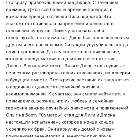
что сразу привлекло внимание Джона. С течением
времени, Джон всё больше времени проводил в
компании принца, оставляя Лили одинокой. Это
знакомство привнесло напряжение и ревность в
отношения супругов. Лили чувствовала себя
отвергнутой, в то время как Джон был поглощен новым
другом и его рассказами. Ситуация усугубилась, когда
принц предложил Джону совместное приключение,
которое предусматривало длительное отсутствие
Джона. В конечном итоге, Лили и Джон столкнулись с
серьезным разговором о своих отношениях, их доверии
и будущем вместе. Этот кризис заставил их задуматься
о подлинных ценностях семейной жизни и
взаимопонимании. К счастью, они смогли найти путь к
примирению, осознав, что их любовь и семейная
гармония важнее случайных знакомств и приключений.
Опыт на борту "Суматры" стал для Лили и Джона
настоящим испытанием, которое в конце концов
укрепило их брак. Они вернулись домой с новым
пониманием значимости и ценности друг друга.