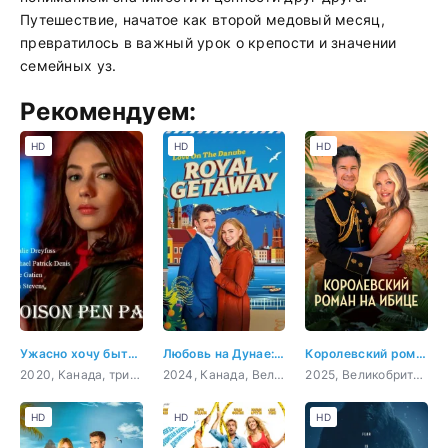
Путешествие, начатое как второй медовый месяц,
превратилось в важный урок о крепости и значении
семейных уз.
Рекомендуем:
HD
HD
HD
Ужасно хочу быть тобой
Любовь на Дунае: Королевское путешествие
Королевский роман на Ибице
2020, Канада, триллер
2024, Канада, Великобритания, Бельгия, драма, мелодрама
2025, Великобритания, мелодрама
HD
HD
HD