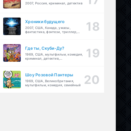
2007, Россия, криминал, детектив
Хроники будущего
2007, США, Канада, ужасы,
фантастика, фэнтези, триллер,
драма, детектив
Где ты, Скуби-Ду?
1969, США, мультфильм, комедия,
криминал, детектив,
приключения, семейный
Шоу Розовой Пантеры
1969, США, Великобритания,
мультфильм, комедия, семейный