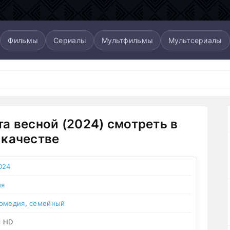
Фильмы
Сериалы
Мультфильмы
Мультсериалы
а весной (2024) смотреть в
качестве
024
ия
омедия
,
семейный
l HD