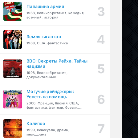
Папашина армия
1968, Великобритания, комедия,
военный, история
Земля гигантов
1968, США, фантастика
BBC: Секреты Рейха. Тайны
нацизма
1998, Великобритания,
документальный
Могучие рейнджеры:
Успеть на помощь
2000, Франция, Япония, США,
фантастика, фэнтези, боевик,
драма, приключения, семейный
Калипсо
1999, Венесуэла, драма,
мелодрама