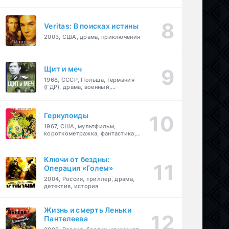
Veritas: В поисках истины
2003, США, драма, приключения
Щит и меч
1968, СССР, Польша, Германия
(ГДР), драма, военный,
приключения
Геркулоиды
1967, США, мультфильм,
короткометражка, фантастика,
приключения
Ключи от бездны:
Операция «Голем»
2004, Россия, триллер, драма,
детектив, история
Жизнь и смерть Леньки
Пантелеева