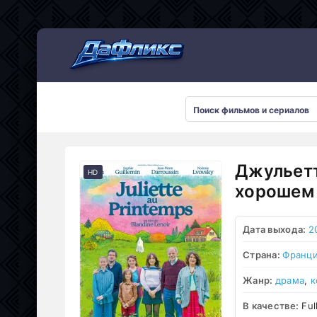
Мультсериалы
Джульетт
HD
хорошем 
Дата выхода:
2
Страна:
Франц
Жанр:
драма
,
к
В качестве:
Ful