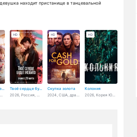
и девушка находит пристанище в танцевальной
HD
HD
HD
Абсолютная величина любви
Твоё сердце будет разбито
Скупка золота
Колония
6, Корея Южная, мелодрама, комедия
2026, Россия, мелодрама
2024, США, драма
2026, Корея Южная, ужасы, боевик