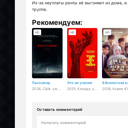
Из-за неуплаты ренты её выгоняют из дома, 
труппе.
Рекомендуем:
HD
HD
HD
Пассажир
Это не учения
2026, США, ужасы
2025, Канада, ужасы
202
Оставить комментарий
Написать комментарий