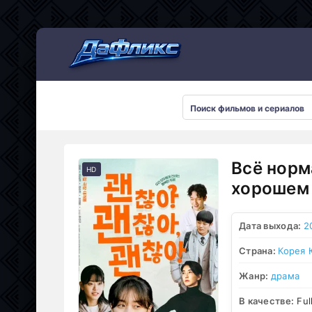
Мультсериалы
Всё норм
HD
хорошем 
Дата выхода:
2
Страна:
Корея
Жанр:
драма
В качестве:
Ful