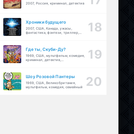
2007, Россия, криминал, детектив
Хроники будущего
2007, США, Канада, ужасы,
фантастика, фэнтези, триллер,
драма, детектив
Где ты, Скуби-Ду?
1969, США, мультфильм, комедия,
криминал, детектив,
приключения, семейный
Шоу Розовой Пантеры
1969, США, Великобритания,
мультфильм, комедия, семейный