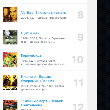
Veritas: В поисках истины
2003, США, драма, приключения
Щит и меч
1968, СССР, Польша, Германия
(ГДР), драма, военный,
приключения
Геркулоиды
1967, США, мультфильм,
короткометражка, фантастика,
приключения
Ключи от бездны:
Операция «Голем»
2004, Россия, триллер, драма,
детектив, история
Жизнь и смерть Леньки
Пантелеева