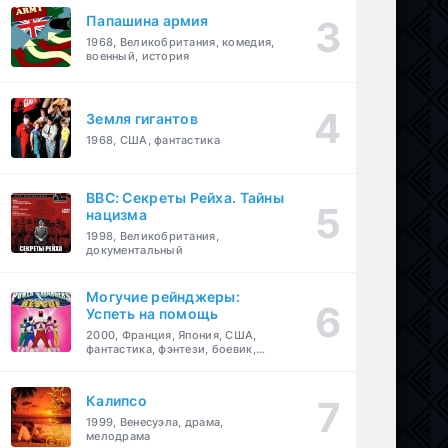
Папашина армия
1968, Великобритания, комедия,
военный, история
Земля гигантов
1968, США, фантастика
BBC: Секреты Рейха. Тайны
нацизма
1998, Великобритания,
документальный
Могучие рейнджеры:
Успеть на помощь
2000, Франция, Япония, США,
фантастика, фэнтези, боевик,
драма, приключения, семейный
Калипсо
1999, Венесуэла, драма,
мелодрама