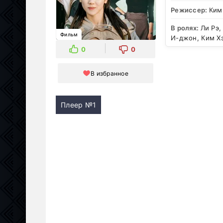
Режиссер:
Ким
В ролях:
Ли Рэ,
Фильм
И-джон, Ким Хэ
0
0
В избранное
Плеер №1