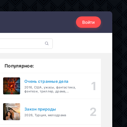
Войти
Популярное:
Очень странные дела
2016, США, ужасы, фантастика,
фэнтези, триллер, драма,
детектив
Закон природы
2026, Турция, мелодрама