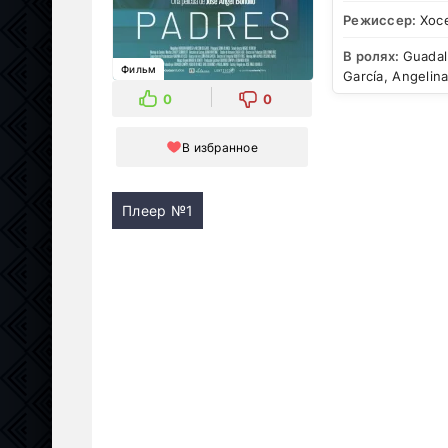
Режиссер:
Хос
В ролях:
Guadal
Фильм
García, Angelin
0
0
В избранное
Плеер №1