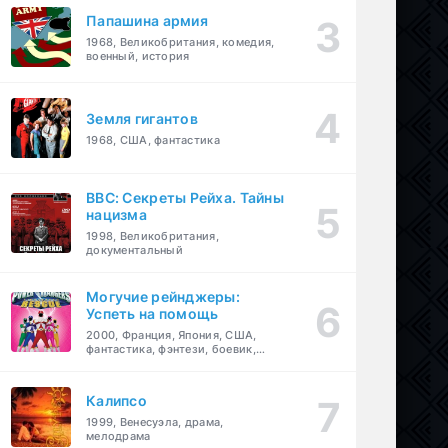
Папашина армия
1968, Великобритания, комедия,
военный, история
Земля гигантов
1968, США, фантастика
BBC: Секреты Рейха. Тайны
нацизма
1998, Великобритания,
документальный
Могучие рейнджеры:
Успеть на помощь
2000, Франция, Япония, США,
фантастика, фэнтези, боевик,
драма, приключения, семейный
Калипсо
1999, Венесуэла, драма,
мелодрама