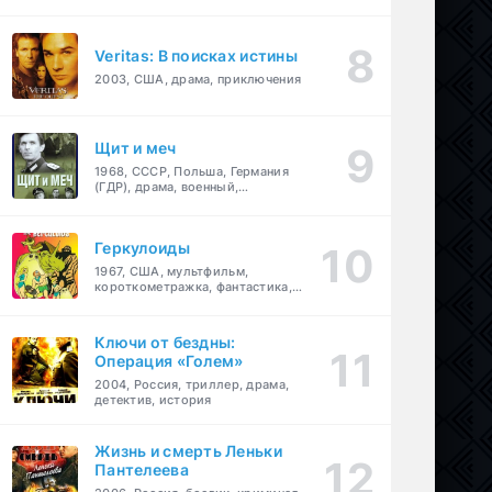
Veritas: В поисках истины
2003, США, драма, приключения
Щит и меч
1968, СССР, Польша, Германия
(ГДР), драма, военный,
приключения
Геркулоиды
1967, США, мультфильм,
короткометражка, фантастика,
приключения
Ключи от бездны:
Операция «Голем»
2004, Россия, триллер, драма,
детектив, история
Жизнь и смерть Леньки
Пантелеева