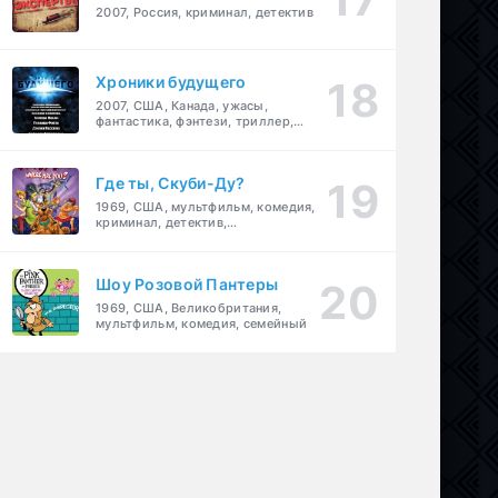
2007, Россия, криминал, детектив
Хроники будущего
2007, США, Канада, ужасы,
фантастика, фэнтези, триллер,
драма, детектив
Где ты, Скуби-Ду?
1969, США, мультфильм, комедия,
криминал, детектив,
приключения, семейный
Шоу Розовой Пантеры
1969, США, Великобритания,
мультфильм, комедия, семейный