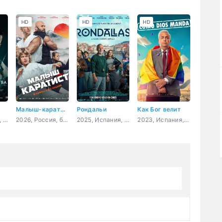
HD
HD
HD
Малыш-каратист
Рондальи
Как Бог велит
2025, Испания, Доминикана, триллер, детектив
2026, Россия, боевик, драма, спорт, семейный
2025, Испания, драма, комедия
2023, Испания, комедия