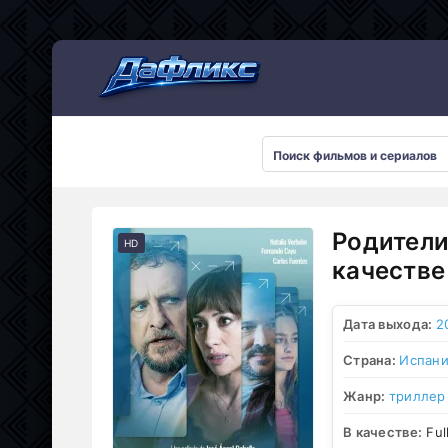
Мультсериалы
Родители
HD
качестве
Дата выхода:
2
Страна:
Испан
Жанр:
триллер
В качестве:
Ful