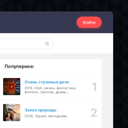
Войти
Популярное:
Очень странные дела
2016, США, ужасы, фантастика,
фэнтези, триллер, драма,
детектив
Закон природы
2026, Турция, мелодрама